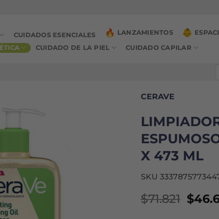
LANZAMIENTOS
ESPAC
CUIDADOS ESENCIALES
ÉTICA
CUIDADO DE LA PIEL
CUIDADO CAPILAR
B
p
CERAVE
LIMPIADOR
ESPUMOSO
X 473 ML
SKU 333787577344
El
$
71.821
$
46.
preci