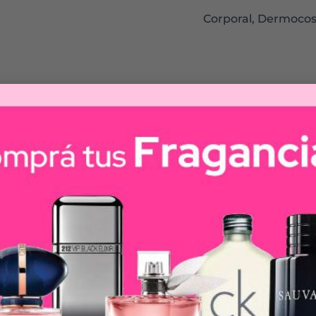
Corporal
,
Dermocos
OSO
e aceite a espuma que limpia e hidrata la piel sin dejar
 sebo de la superficie de la piel al mismo tiempo que la
 un confort nutritivo que deja la piel en el rostro y el
adultos.
amente.
e de escualano, la Tecnología patentada MVE y Ácido Hi
 humectan durante 24 horas.
ia atópica.