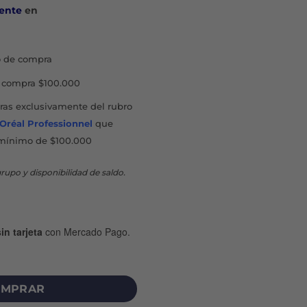
nal
actual
ente
en
es:
1.
$46.684.
 de compra
compra $100.000
as exclusivamente del rubro
'Oréal Professionnel
que
mínimo de $100.000
rupo y disponibilidad de saldo.
in tarjeta
con Mercado Pago.
SPUMOSO HIDRATANTE X 473 ML cantidad
MPRAR