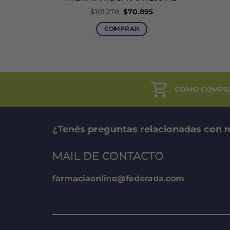
El
El
El
9
$
101.278
$
70.895
precio
precio
precio
l
actual
original
actual
COMPRAR
es:
era:
es:
$59.469.
$101.278.
$70.895.
CÓMO COMPR
¿Tenés preguntas relacionadas con n
MAIL DE CONTACTO
farmaciaonline@federada.com