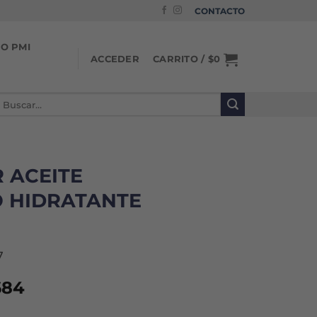
CONTACTO
IO PMI
CARRITO /
$
0
ACCEDER
uscar
or:
 ACEITE
 HIDRATANTE
7
El
684
o
precio