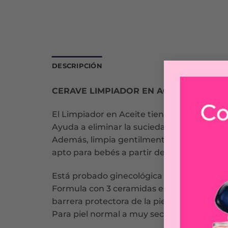
DESCRIPCIÓN
CERAVE LIMPIADOR EN ACEITE ESPUM
El Limpiador en Aceite tiene una textura d
Ayuda a eliminar la suciedad y el exceso de
Además, limpia gentilmente mientras provee
apto para bebés a partir de 1 mes, niños y 
Está probado ginecológica y oftalmológic
Formula con 3 ceramidas esenciales, aceit
barrera protectora de la piel, mientras la
Para piel normal a muy seca o con tendenc