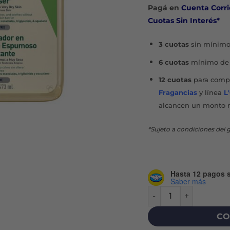
origi
Pagá en
Cuenta Corri
era:
Cuotas Sin Interés*
$71.82
3 cuotas
sin mínimo
6 cuotas
mínimo de 
12 cuotas
para compr
Fragancias
y línea
L
alcancen un monto 
*Sujeto a condiciones del g
Hasta 12 pagos s
Saber más
LIMPIADOR ACEITE E
CO