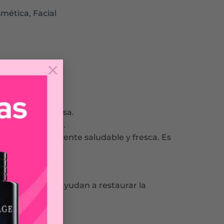
mética
,
Facial
×
 sensación grasosa.
 hidrata y calma.
 cuerpo visiblemente saludable y fresca. Es
alurónico, que ayudan a restaurar la