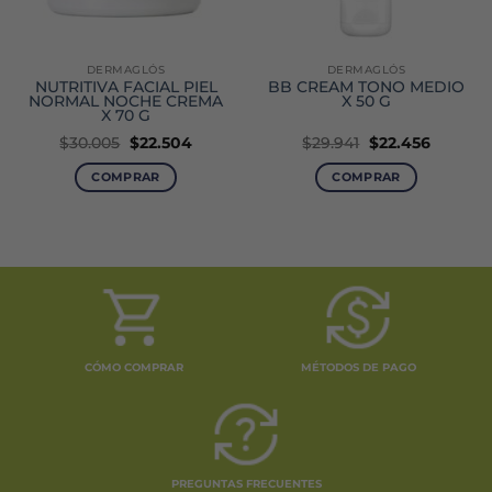
DERMAGLÓS
DERMAGLÓS
NUTRITIVA FACIAL PIEL
BB CREAM TONO MEDIO
NORMAL NOCHE CREMA
X 50 G
X 70 G
El
El
El
El
$
30.005
$
22.504
$
29.941
$
22.456
precio
precio
precio
precio
original
actual
original
actual
COMPRAR
COMPRAR
era:
es:
era:
es:
.
$30.005.
$22.504.
$29.941.
$22.456.
CÓMO COMPRAR
MÉTODOS DE PAGO
PREGUNTAS FRECUENTES