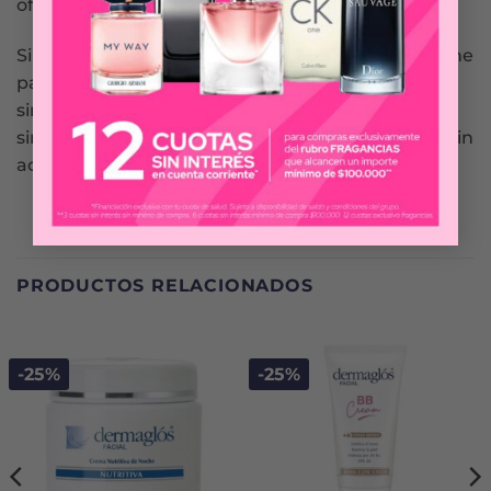
oftalmológicamente – Hipoalergénico
Sin alcohol – no testeado en animales – no contiene
parabenos – sin siliconas cíclicas – sin fragancias
sintéticas – no contiene perfume – sin colorantes
sintéticos – libre de gluten – No comedogénico – sin
aceites minerales – sin ftalatos.
PRODUCTOS RELACIONADOS
-25%
-25%