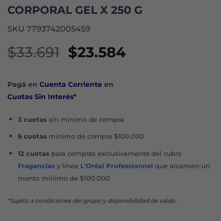
CORPORAL GEL X 250 G
SKU 7793742005459
El
El
$
33.691
$
23.584
precio
precio
original
actual
Pagá en
Cuenta Corriente
en
era:
es:
Cuotas Sin Interés*
$33.691.
$23.584.
3 cuotas
sin mínimo de compra
6 cuotas
mínimo de compra $100.000
12 cuotas
para compras exclusivamente del rubro
Fragancias
y línea
L'Oréal Professionnel
que alcancen un
monto mínimo de $100.000
*Sujeto a condiciones del grupo y disponibilidad de saldo.