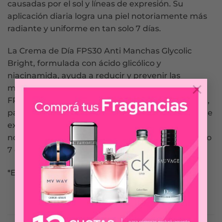
causadas por el sol y líneas de expresión. Su
aplicación diaria logra una piel notoriamente más
radiante y uniforme en tan solo 7 días.
La Crema de Día FPS30 Anti Manchas Glycolic
Bright, formulada con ácido glicólico y
niacinamida, ayuda a reducir y prevenir las
×
manchas en la piel. Contiene alta protección solar
FPS30, protegiendo la piel de los rayos UVB y UVA,
para evitar manchas causadas por el sol y líneas de
expresión. Su aplicación diaria logra una piel
notoriamente más radiante y uniforme en tan solo
7 días.
*Estudio clínico en 40 mujeres