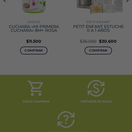
CHICCO
PETIT ENFANT
CUCHARA «MI PRIMERA
PETIT ENFANT ESTUCHE
CUCHARA» 8M+ ROSA
0 A 1 AÑOS
El
El
$
11.500
$
36.000
$
30.600
o
precio
precio
original
actual
COMPRAR
COMPRAR
era:
es:
00.
$36.000.
$30.600
CÓMO COMPRAR
MÉTODOS DE PAGO