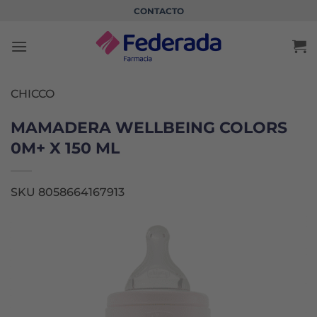
Saltar
CONTACTO
al
contenido
CHICCO
MAMADERA WELLBEING COLORS
0M+ X 150 ML
SKU 8058664167913