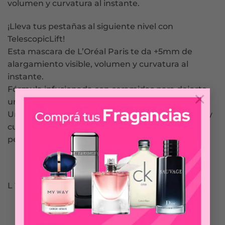
volumen y curvatura al instante.
¡Lleva tus pestañas al siguiente nivel con
TelescopicLift!
Esta mascara de L’Oréal Paris te da +5mm de
alargamiento visible, volumen y curvatura al
instante.
Fórmula infusionada con ceramidas para dejarte
×
un pestañon hasta por 36 horas.
Un icónico cepillo de doble gancho para levantar y
curvear tus pestañas, ideal para todo tipo de
pestañas.
L´OREÁL