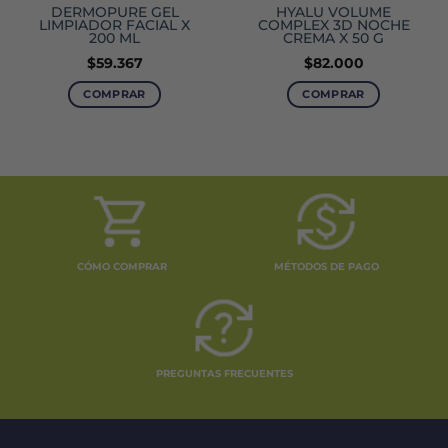
DERMOPURE GEL
HYALU VOLUME
LIMPIADOR FACIAL X
COMPLEX 3D NOCHE
200 ML
CREMA X 50 G
$
59.367
$
82.000
o
COMPRAR
COMPRAR
0.
CÓMO COMPRAR
MÉTODOS DE PAGO
PREGUNTAS FRECUENTES