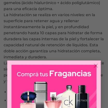
gemelos (ácido hialurónico + ácido poliglutámico)
para una eficacia óptima.
La hidratación se realiza en varios niveles: en la
superficie para retener agua y rellenar
instantáneamente la piel, y en profundidad
penetrando hasta 10 capas para hidratar de forma
duradera las capas internas de la piel y fortalecer la
capacidad natural de retención de líquidos. Esta
doble acción garantiza una hidratación completa,
inmediata y duradera.
×
La textura ultraligera y fluida se absorbe al instante
sin dejar una película grasienta ni una sensación
pegajosa. La piel está rellenita, suavizada, radiante
y fortalecida frente a las agresiones diarias.
Hidratación por 72 horas
Fortalece la barrera cutanea