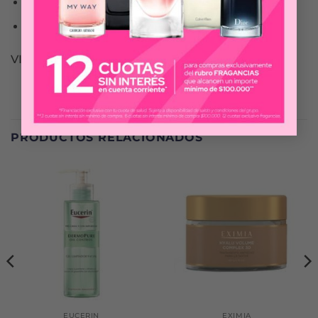
93% de hidratación inmediata
Piel visiblemente más rellena, día tras día
VICHY
PRODUCTOS RELACIONADOS
EUCERIN
EXIMIA