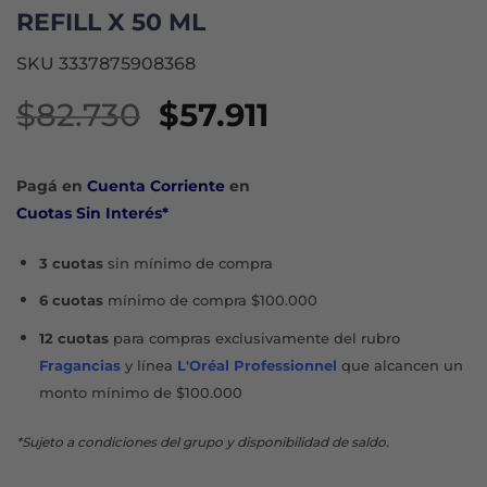
REFILL X 50 ML
SKU 3337875908368
El
El
$
82.730
$
57.911
precio
precio
original
actual
Pagá en
Cuenta Corriente
en
era:
es:
Cuotas Sin Interés*
$82.730.
$57.911.
3 cuotas
sin mínimo de compra
6 cuotas
mínimo de compra $100.000
12 cuotas
para compras exclusivamente del rubro
Fragancias
y línea
L'Oréal Professionnel
que alcancen un
monto mínimo de $100.000
*Sujeto a condiciones del grupo y disponibilidad de saldo.