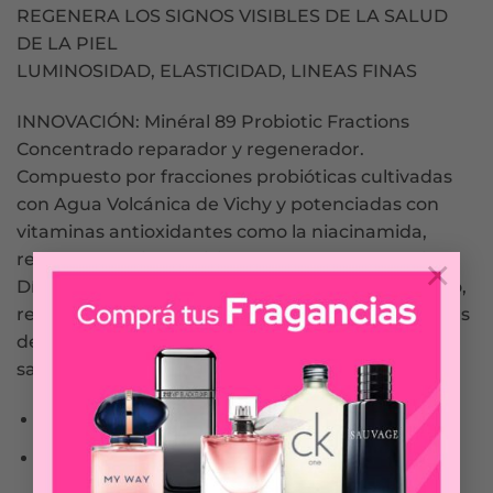
REGENERA LOS SIGNOS VISIBLES DE LA SALUD
DE LA PIEL
LUMINOSIDAD, ELASTICIDAD, LINEAS FINAS
INNOVACIÓN: Minéral 89 Probiotic Fractions
Concentrado reparador y regenerador.
Compuesto por fracciones probióticas cultivadas
con Agua Volcánica de Vichy y potenciadas con
vitaminas antioxidantes como la niacinamida,
regenera los signos visibles de la salud de la piel.
×
Día tras día, la piel tiene un aspecto más luminoso,
recupera la elasticidad y se reducen las líneas finas
de expresión a medida que se hidrata
saludablemente.
ACELERA LA RECUPERACIÓN DE LA PIEL
REPARA LA FUNCIÓN BARRERA CUTÁNEA