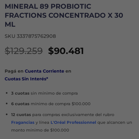
MINERAL 89 PROBIOTIC
FRACTIONS CONCENTRADO X 30
ML
SKU 3337875762908
El
El
$
129.259
$
90.481
precio
precio
original
actual
Pagá en
Cuenta Corriente
en
era:
es:
Cuotas Sin Interés*
$129.259.
$90.481.
3 cuotas
sin mínimo de compra
6 cuotas
mínimo de compra $100.000
12 cuotas
para compras exclusivamente del rubro
Fragancias
y línea
L'Oréal Professionnel
que alcancen un
monto mínimo de $100.000