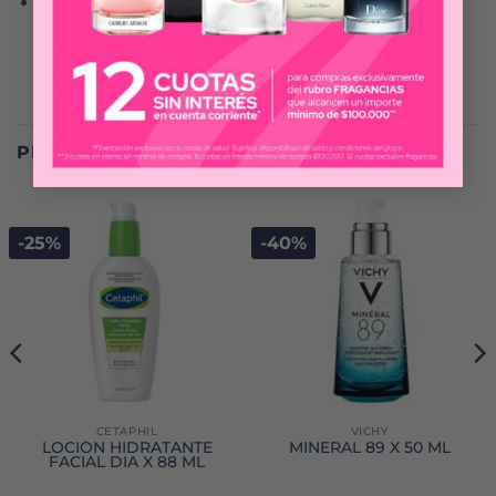
OPTIMIZA EL SISTEMA DE DEFENSAS DE LA
PIEL
PRODUCTOS RELACIONADOS
-25%
-40%
CETAPHIL
VICHY
LOCIÓN HIDRATANTE
MINERAL 89 X 50 ML
FACIAL DIA X 88 ML