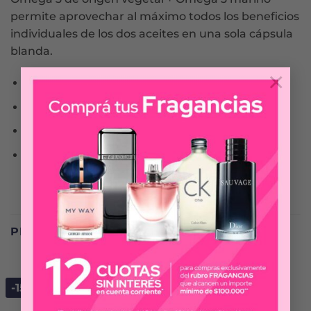
permite aprovechar al máximo todos los beneficios
individuales de los dos aceites en una sola cápsula
blanda.
×
Omega 3 vegetal de chía + Omega 3 marino
Ayuda a disminuir el riesgo cardiovascular.
Ayuda a disminuir el colesterol.
Favorece la reducción de los triglicéridos.
PRODUCTOS RELACIONADOS
-15%
-15%