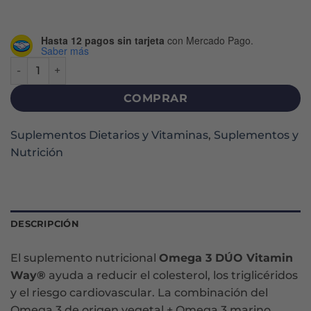
Hasta 12 pagos sin tarjeta
con Mercado Pago.
Saber más
OMEGA 3 DÚO CÁPSULAS X 60 cantidad
COMPRAR
Suplementos Dietarios y Vitaminas
,
Suplementos y
Nutrición
DESCRIPCIÓN
El suplemento nutricional
Omega 3 DÚO Vitamin
Way®
ayuda a reducir el colesterol, los triglicéridos
y el riesgo cardiovascular. La combinación del
Omega 3 de origen vegetal + Omega 3 marino