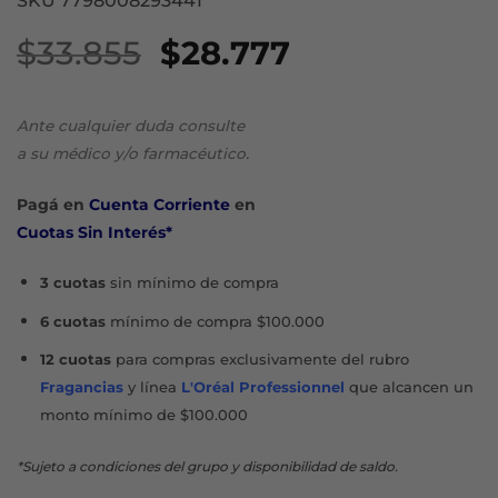
SKU 7798008293441
El
El
$
33.855
$
28.777
precio
precio
original
actual
Ante cualquier duda consulte
era:
es:
a su médico y/o farmacéutico.
$33.855.
$28.777.
Pagá en
Cuenta Corriente
en
Cuotas Sin Interés*
3 cuotas
sin mínimo de compra
6 cuotas
mínimo de compra $100.000
12 cuotas
para compras exclusivamente del rubro
Fragancias
y línea
L'Oréal Professionnel
que alcancen un
monto mínimo de $100.000
*Sujeto a condiciones del grupo y disponibilidad de saldo.