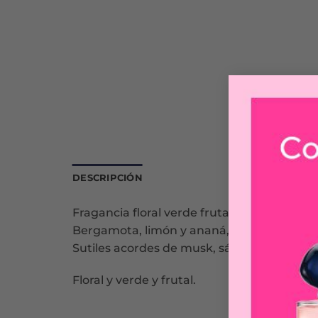
DESCRIPCIÓN
Fragancia floral verde frutada plena de vid
Bergamota, limón y ananá, junto a jazmin
Sutiles acordes de musk, sándalo y ámbar.
Floral y verde y frutal.