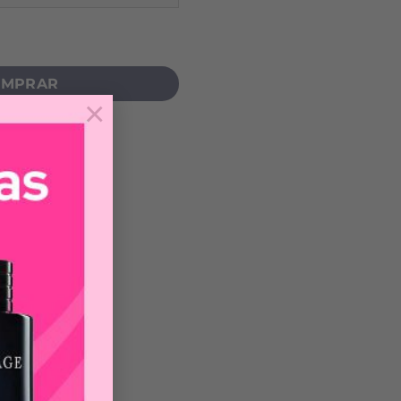
RS ALEGRIA EDT cantidad
MPRAR
×
les Mujer
a.