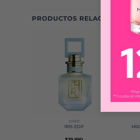
PRODUCTOS RELACIONADOS
CHER
X 75 ML
IRIS EDP
MIX
$
39.990