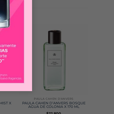
PAULA CAHEN D'ANVERS
IST X
PAULA CAHEN D’ANVERS BOSQUE
AGUA DE COLONIA X 170 ML
$
22.800