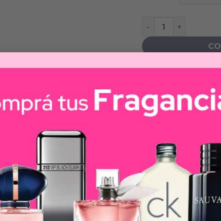
PAULA CAHEN D'ANVE
CO
Fragancias
,
Naciona
a.
es, rosas, duraznos y monoi crean una luminosa armoní