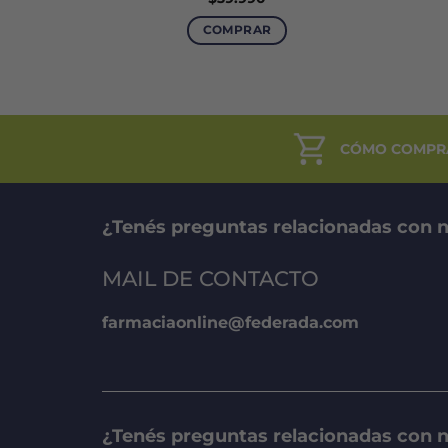
COMPRAR
Este
producto
tiene
múltiples
variantes.
CÓMO COMPR
Las
opciones
se
¿Tenés preguntas relacionadas con n
pueden
elegir
MAIL DE CONTACTO
en
la
farmaciaonline@federada.com
página
de
producto
¿Tenés preguntas relacionadas con 