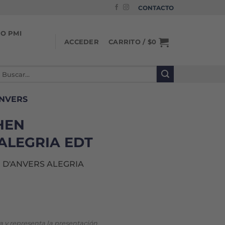
CONTACTO
IO PMI
CARRITO /
$
0
ACCEDER
uscar
or:
ANVERS
HEN
ALEGRIA EDT
 D'ANVERS ALEGRIA
va y representa la presentación