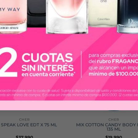
CHER
CHER
 SPEAK LOVE EDT X 75 ML
MIX COTTON CANDY BODY M
135 ML
$
37.990
$
19.990