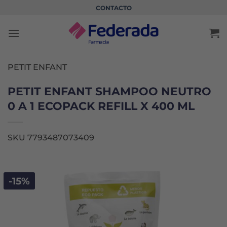
Saltar
CONTACTO
al
contenido
PETIT ENFANT
PETIT ENFANT SHAMPOO NEUTRO
0 A 1 ECOPACK REFILL X 400 ML
SKU 7793487073409
-15%