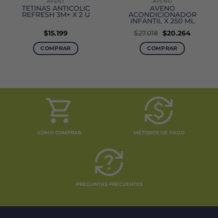
AVENT
AVENO
TETINAS ANTICOLIC
AVENO
REFRESH 3M+ X 2 U
ACONDICIONADOR
INFANTIL X 250 ML
El
El
$
15.199
$
27.018
$
20.264
precio
precio
original
actual
COMPRAR
COMPRAR
era:
es:
$27.018.
$20.264
CÓMO COMPRAR
MÉTODOS DE PAGO
PREGUNTAS FRECUENTES