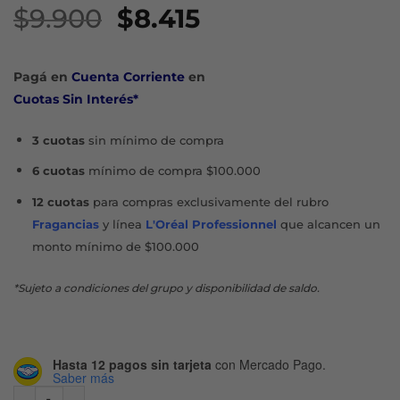
El
El
$
9.900
$
8.415
precio
precio
original
actual
Pagá en
Cuenta Corriente
en
era:
es:
Cuotas Sin Interés*
$9.900.
$8.415.
3 cuotas
sin mínimo de compra
6 cuotas
mínimo de compra $100.000
12 cuotas
para compras exclusivamente del rubro
Fragancias
y línea
L'Oréal Professionnel
que alcancen un
monto mínimo de $100.000
*Sujeto a condiciones del grupo y disponibilidad de saldo.
Hasta 12 pagos sin tarjeta
con Mercado Pago.
Saber más
PETIT ENFANT SHAMPOO NEUTRO 0 A 1 ECOPACK REFILL X