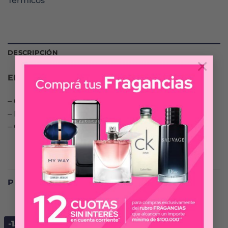
Térmicos
DESCRIPCIÓN
×
ELEGANCE LED BLOOM VIOLET
– 6 seteos de Temperatura (130°C – 230°C)
– Patines Tourmaline
– Cable 2,50 mts
PRODUCTOS RELACIONADOS
-15%
-15%