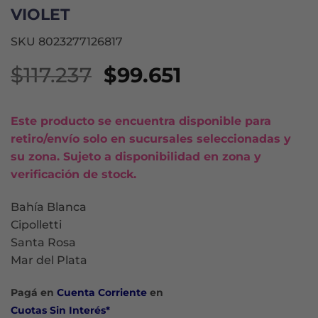
VIOLET
SKU 8023277126817
El
El
$
117.237
$
99.651
precio
precio
original
actual
Este producto se encuentra disponible para
era:
es:
retiro/envío solo en sucursales seleccionadas y
$117.237.
$99.651.
su zona. Sujeto a disponibilidad en zona y
verificación de stock.
Bahía Blanca
Cipolletti
Santa Rosa
Mar del Plata
Pagá en
Cuenta Corriente
en
Cuotas Sin Interés*