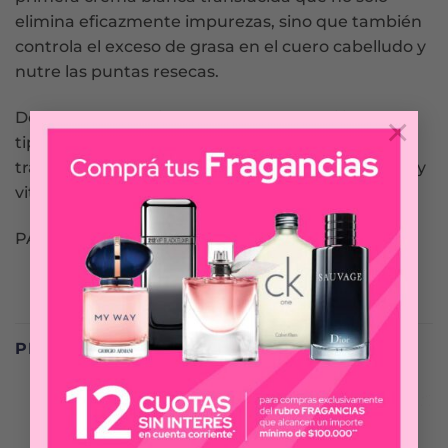
elimina eficazmente impurezas, sino que también
controla el exceso de grasa en el cuero cabelludo y
nutre las puntas resecas.
Descubre la solución perfecta para equilibrar tu
×
tipo de cabello mixto y experimenta la
transformación hacia un pelo sano, lleno de brillo y
vitalidad.
PANTENE
PRODUCTOS RELACIONADOS