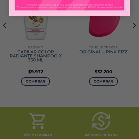
BAGOVIT
TANGLE TEEZER
CAPILAR COLOR
ORIGINAL – PINK FIZZ
RADIANTE SHAMPOO X
350 ML
$
9.972
$
32.200
COMPRAR
COMPRAR
CÓMO COMPRAR
MÉTODOS DE PAGO