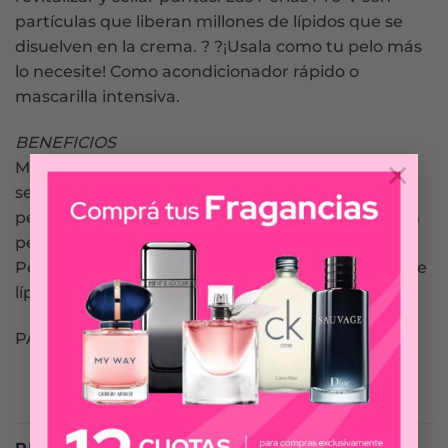
partículas que liberan millones de lípidos que se
disuelven en la crema. ? ?¡Usala como tu pelo más
lo necesite! Como acondicionador rápido o
mascarilla intensiva.
BENEFICIOS
×
Mascarilla Pantene ideal para nutrir, renovar y
sellar las puntas de tu pelo. Nueva fórmula con
perlas Pro-Vitaminas y óleo de almendras para un
pelo hasta 100% más fuerte* y revitalizado. Las
Perlas Pro-V son partículas que liberan millones de
lípidos que se disuelven en la crema.
PANTENE