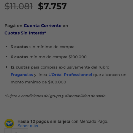
El
El
$
11.081
$
7.757
precio
precio
original
actual
Pagá en
Cuenta Corriente
en
era:
es:
Cuotas Sin Interés*
$11.081.
$7.757.
3 cuotas
sin mínimo de compra
6 cuotas
mínimo de compra $100.000
12 cuotas
para compras exclusivamente del rubro
Fragancias
y línea
L'Oréal Professionnel
que alcancen un
monto mínimo de $100.000
*Sujeto a condiciones del grupo y disponibilidad de saldo.
Hasta 12 pagos sin tarjeta
con Mercado Pago.
Saber más
PRO-V PERLAS NUTRICIÓN INTENSIVA MASCARILLA X 270 M