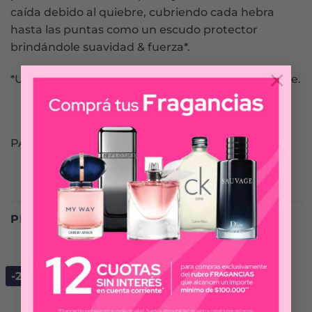
caída debido al quiebre, cubriendo cada hebra
hasta las puntas como un escudo protector
brindándole suavidad & fuerza*.
×
*Usando sistema Pantene. Caída debido al quiebre.
PANTENE
PRODUCTOS RELACIONADOS
-25%
-30%