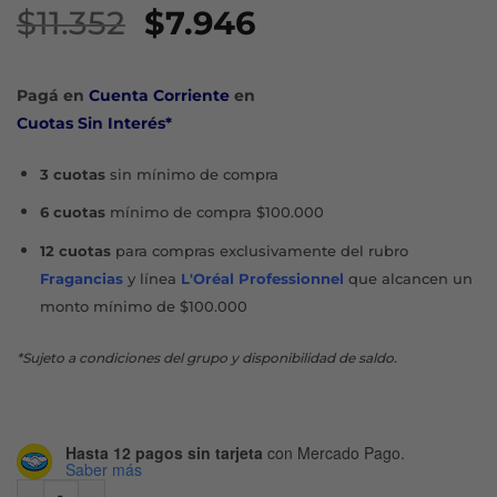
El
El
$
11.352
$
7.946
precio
precio
original
actual
Pagá en
Cuenta Corriente
en
era:
es:
Cuotas Sin Interés*
$11.352.
$7.946.
3 cuotas
sin mínimo de compra
6 cuotas
mínimo de compra $100.000
12 cuotas
para compras exclusivamente del rubro
Fragancias
y línea
L'Oréal Professionnel
que alcancen un
monto mínimo de $100.000
*Sujeto a condiciones del grupo y disponibilidad de saldo.
Hasta 12 pagos sin tarjeta
con Mercado Pago.
Saber más
PRO-V VOLUMEN SHAMPOO X 400 ML cantidad