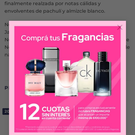
finalmente realzada por notas cálidas y
envolventes de pachulí y almizcle blanco.
×
Notas de Corazón: Rosa floreciente, pétalo de
Jazmín y azahar
Notas de Fondo: Almizcle blanco y musgo de Roble
Notas de Salida: Bergamota, mandarina y pulpa de
naranja
PRODUCTOS RELACIONADOS
200 ML