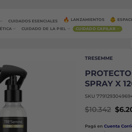
LANZAMIENTOS
ESPAC
CUIDADOS ESENCIALES
ÉTICA
CUIDADO DE LA PIEL
CUIDADO CAPILAR
B
p
TRESEMME
PROTECTO
SPRAY X 1
SKU 779129304969
El
$
10.342
$
6.2
prec
origi
Pagá en
Cuenta Corri
era: