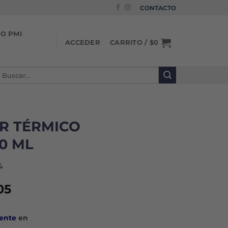
CONTACTO
IO PMI
CARRITO /
$
0
ACCEDER
uscar
or:
R TÉRMICO
20 ML
4
El
05
io
precio
nal
actual
ente
en
es: