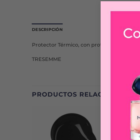
DESCRIPCIÓN
Protector Térmico, con protección hasta 230
TRESEMME
PRODUCTOS RELACIONADOS
-40%