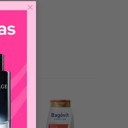
×
-30%