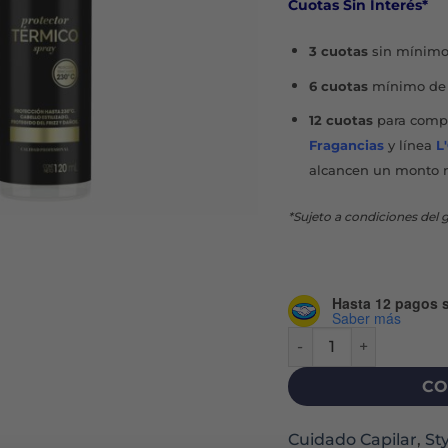
Cuotas Sin Interés*
$10.3
3 cuotas
sin mínimo
6 cuotas
mínimo de 
12 cuotas
para compr
Fragancias
y línea
L
alcancen un monto 
*Sujeto a condiciones del g
Hasta 12 pagos s
Saber más
PROTECTOR TÉRMICO 
CO
Cuidado Capilar
,
St