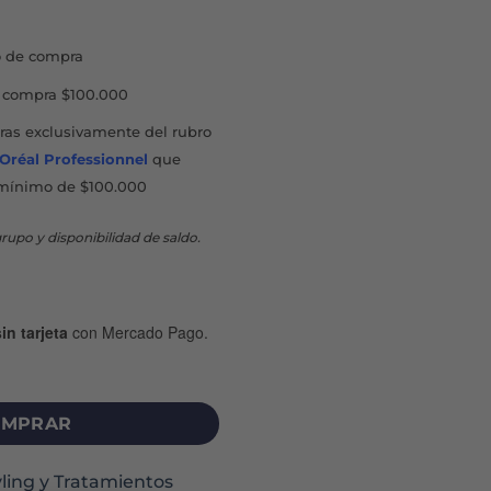
42.
$6.205.
 de compra
compra $100.000
as exclusivamente del rubro
'Oréal Professionnel
que
mínimo de $100.000
rupo y disponibilidad de saldo.
in tarjeta
con Mercado Pago.
SPRAY X 120 ML cantidad
MPRAR
yling y Tratamientos