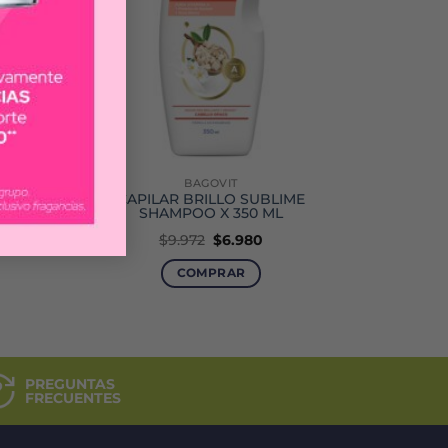
BAGOVIT
 ROSE
CAPILAR BRILLO SUBLIME
SHAMPOO X 350 ML
El
El
$
9.972
$
6.980
precio
precio
original
actual
COMPRAR
era:
es:
$9.972.
$6.980.
PREGUNTAS
FRECUENTES