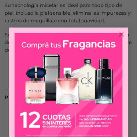
Su tecnología micelar es ideal para todo tipo de
piel, incluso la piel sensible, elimina las impurezas y
rastros de maquillaje con total suavidad.
×
Sin enjuague este tratamiento reduce el contacto
del algodón con la piel manteniéndola suave y libre
de enrojecimientos.
PRODUCTOS RELACIONADOS
-35%