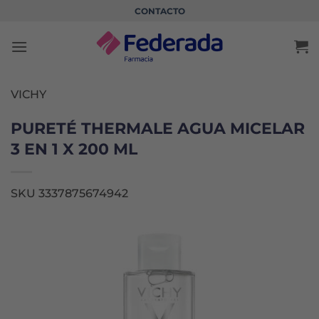
Saltar
CONTACTO
al
contenido
VICHY
PURETÉ THERMALE AGUA MICELAR
3 EN 1 X 200 ML
SKU 3337875674942