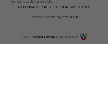
inmediata de tu pedido.
DEFENSA DE LAS Y LOS CONSUMIDORES
Para reclamos ingrese
Aquí
© 2026 |
Federada Farmacia
| Desarrollado por