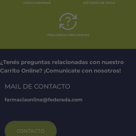
se
CÓMO COMPRAR
MÉTODOS DE PAGO
pueden
elegir
en
la
página
PREGUNTAS FRECUENTES
de
producto
¿Tenés preguntas relacionadas con nuestro
Carrito Online? ¡Comunicate con nosotros!
MAIL DE CONTACTO
farmaciaonline@federada.com
CONTACTO