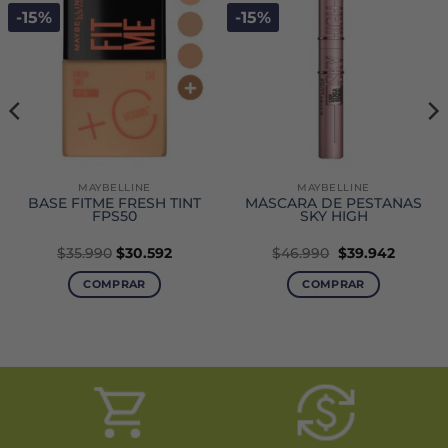
-15%
-15%
MAYBELLINE
MAYBELLINE
BASE FITME FRESH TINT
MÁSCARA DE PESTAÑAS
FPS50
SKY HIGH
El
El
$
35.990
$
30.592
$
46.990
$
39.942
precio
precio
original
actual
COMPRAR
COMPRAR
era:
es:
.
$46.990.
$39.942
Este
producto
tiene
múltiples
variantes.
Las
opciones