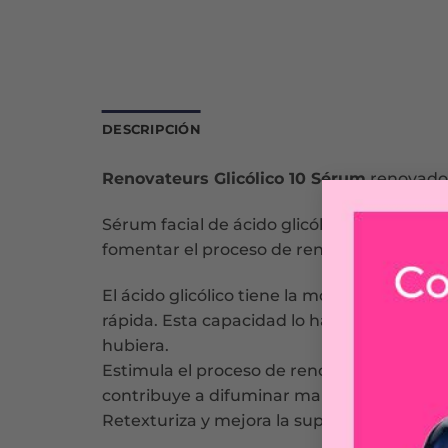
DESCRIPCIÓN
Renovateurs Glicólico 10 Sérum
renovador 
Sérum facial de ácido glicólico al 10% a pH 
fomentar el proceso de renovación cutáne
El ácido glicólico tiene la molécula más p
rápida. Esta capacidad lo hace más efectivo
hubiera.
Estimula el proceso de renovación celular c
contribuye a difuminar manchas.
Retexturiza y mejora la superficie de la pi