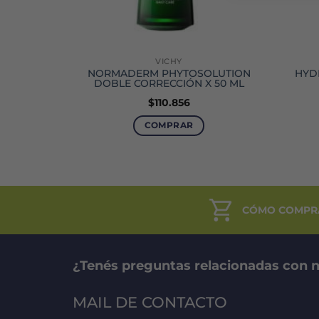
VICHY
LEX 3D
NORMADERM PHYTOSOLUTION
HYD
0 G
DOBLE CORRECCIÓN X 50 ML
$
110.856
COMPRAR
CÓMO COMPR
¿Tenés preguntas relacionadas con n
MAIL DE CONTACTO