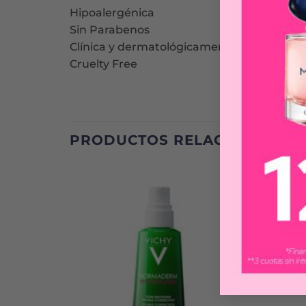
Hipoalergénica
Sin Parabenos
Clínica y dermatológicamente testeado
Cruelty Free
PRODUCTOS RELACIONADOS