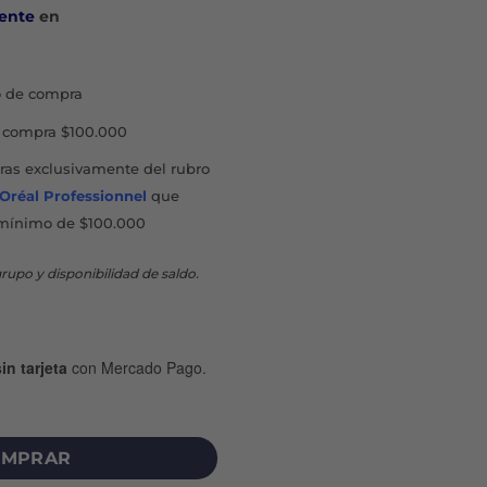
ente
en
 de compra
compra $100.000
as exclusivamente del rubro
'Oréal Professionnel
que
mínimo de $100.000
rupo y disponibilidad de saldo.
in tarjeta
con Mercado Pago.
ICO 10 SERUM X 30 ML cantidad
MPRAR