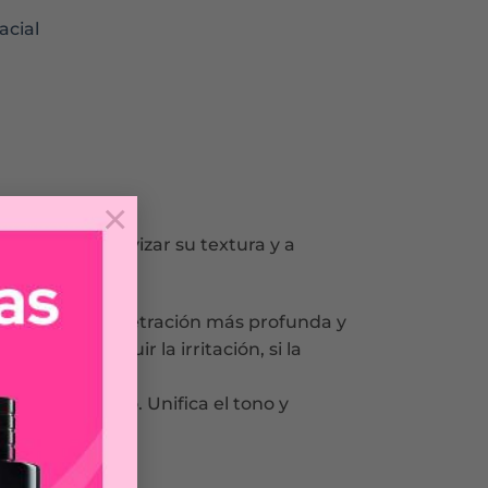
acial
×
, ayudando a suavizar su textura y a
 permite una penetración más profunda y
ar a disminuir la irritación, si la
osidad y brillo. Unifica el tono y