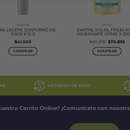
EXIMIA
VICHY
RA LEGERE CONTORNO DE
CAPITAL SOLEIL FPS30 
OJOS X 15 G
HIDRATANTE SPRAY X 20
El
El
$
41.000
$
101.278
$
70.895
precio
pr
original
ac
COMPRAR
COMPRAR
era:
es
$101.278.
$7
AR
MÉTODOS DE PAGO
uestro Carrito Online? ¡Comunicate con nosotro