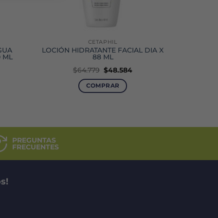
CETAPHIL
AGUA
LOCIÓN HIDRATANTE FACIAL DIA X
0 ML
88 ML
El
El
$
64.779
$
48.584
ecio
precio
precio
tual
original
actual
COMPRAR
:
era:
es:
0.895.
$64.779.
$48.584.
PREGUNTAS
FRECUENTES
s!