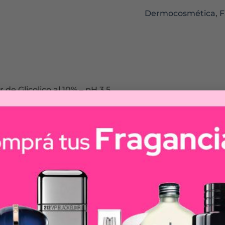
Dermocosmética
,
F
de Glicolico al 10% – pH 3,5
3,5. Tiene efecto peeling. Exfolia la superﬁcie de la piel
a.
equeña de todos los AHAs (alfa hidroxiácidos) lo que le
 como exfoliante. Su fórmula contiene bisabolol para ayud
utánea. Mejora la hidratación y elasticidad. Aporta lumin
el. Atenúa arrugas y líneas de expresión.