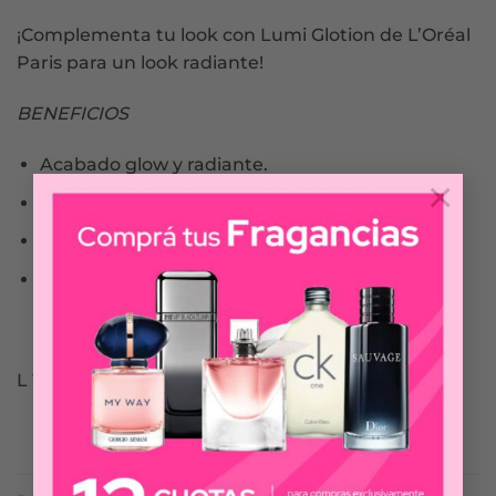
¡Complementa tu look con Lumi Glotion de L’Oréal
Paris para un look radiante!
BENEFICIOS
Acabado glow y radiante.
×
Fácil aplicación, con textura ligera.
Apto para pieles sensibles.
Testeado dermatológicamente.
L´OREÁL