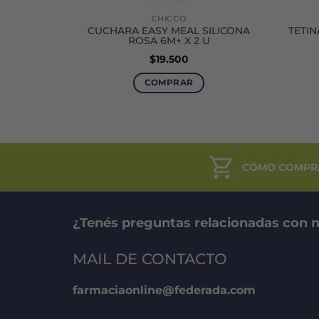
CHICCO
G 4M+ X 2
CUCHARA EASY MEAL SILICONA
TETIN
ROSA 6M+ X 2 U
$
19.500
COMPRAR
CÓMO COMPR
¿Tenés preguntas relacionadas con n
MAIL DE CONTACTO
farmaciaonline@federada.com