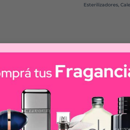
Esterilizadores, Ca
aliado para prolongar la lactancia.
nor cansancio.
rfectamente y es delicada con el pecho.
ada NaturalFeeling.
ing y Well-being.
 como un contenedor o utilizando la tetina se puede usa