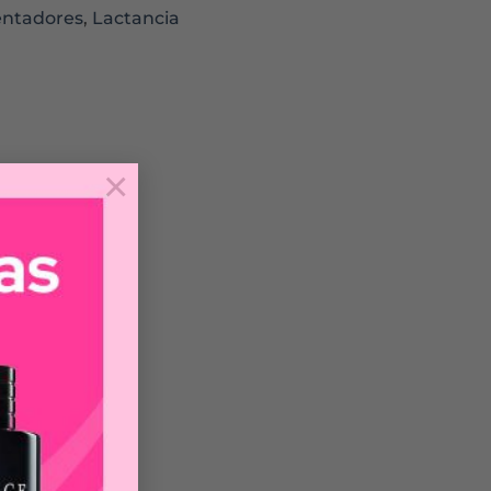
lentadores
,
Lactancia
×
r como biberón.