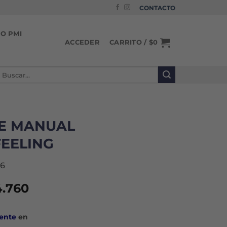
CONTACTO
IO PMI
CARRITO /
$
0
ACCEDER
uscar
or:
E MANUAL
EELING
6
El
4.760
cio
precio
ginal
actual
ente
en
:
es: