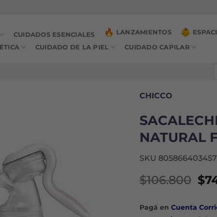
LANZAMIENTOS
ESPAC
CUIDADOS ESENCIALES
ÉTICA
CUIDADO DE LA PIEL
CUIDADO CAPILAR
B
p
CHICCO
SACALECH
NATURAL F
SKU 805866403457
El
$
106.800
$
7
pre
ori
Pagá en
Cuenta Corri
era