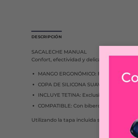
DESCRIPCIÓN
SACALECHE MANUAL
Confort, efectividad y delicadeza, el mejor 
MANGO ERGONÓMICO: Fácil agarre y me
COPA DE SILICONA SUAVE: Se adhiere pe
INCLUYE TETINA: Exclusiva tetina inclin
COMPATIBLE: Con biberones NaturalFeel
Utilizando la tapa incluida se puede usar