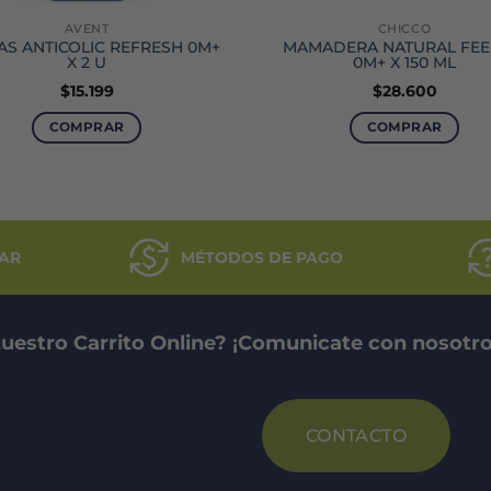
AVENT
CHICCO
AS ANTICOLIC REFRESH 0M+
MAMADERA NATURAL FEE
X 2 U
0M+ X 150 ML
$
15.199
$
28.600
COMPRAR
COMPRAR
AR
MÉTODOS DE PAGO
uestro Carrito Online? ¡Comunicate con nosotro
CONTACTO