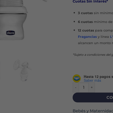
Cuotas Sin Interés*
$10
3 cuotas
sin mínimo
6 cuotas
mínimo de 
12 cuotas
para compr
Fragancias
y línea
L
alcancen un monto 
*Sujeto a condiciones del g
Hasta 12 pagos s
Saber más
SACALECHE MANUAL N
CO
Bebés y Maternida