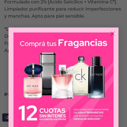
Formulado con 2% [Ácido Salicílico + Vitamina C*].
Limpiador purificante para reducir imperfecciones
y manchas. Apto para piel sensible.
*Derivado
×
Dermatológicamente probado
Formula vegana.
Aprobado por Cruelty Free International.
PRODUCTOS RELACIONADOS
-25%
-40%