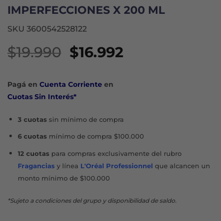
IMPERFECCIONES X 200 ML
SKU 3600542528122
El
El
$
19.990
$
16.992
precio
precio
original
actual
Pagá en
Cuenta Corriente
en
era:
es:
Cuotas Sin Interés*
$19.990.
$16.992.
3 cuotas
sin mínimo de compra
6 cuotas
mínimo de compra $100.000
12 cuotas
para compras exclusivamente del rubro
Fragancias
y línea
L'Oréal Professionnel
que alcancen un
monto mínimo de $100.000
*Sujeto a condiciones del grupo y disponibilidad de saldo.