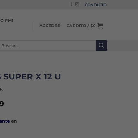
CONTACTO
IO PMI
CARRITO /
$
0
ACCEDER
uscar
or:
SUPER X 12 U
8
El
9
o
precio
al
actual
ente
en
es:
5.
$3.889.