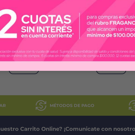
LA MARTINA
DOVE
LA MARTINA BRAVO
DOVE ORIGINAL
ESODORANTE X 150 ML
ANTITRANSPIRANTE X 25
$
5.700
$
7.671
COMPRAR
COMPRAR
AR
MÉTODOS DE PAGO
uestro Carrito Online? ¡Comunicate con nosotro