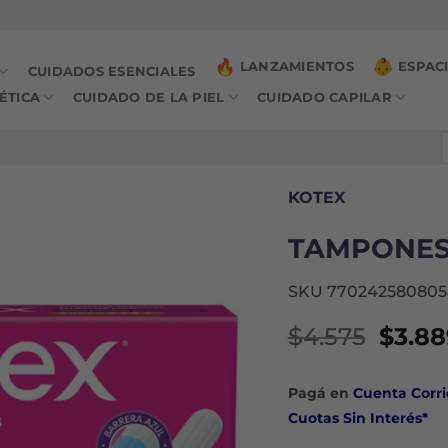
LANZAMIENTOS
ESPAC
CUIDADOS ESENCIALES
ÉTICA
CUIDADO DE LA PIEL
CUIDADO CAPILAR
B
p
KOTEX
TAMPONES 
SKU 770242580805
El
$
4.575
$
3.88
preci
origin
Pagá en
Cuenta Corri
era:
Cuotas Sin Interés*
$4.57