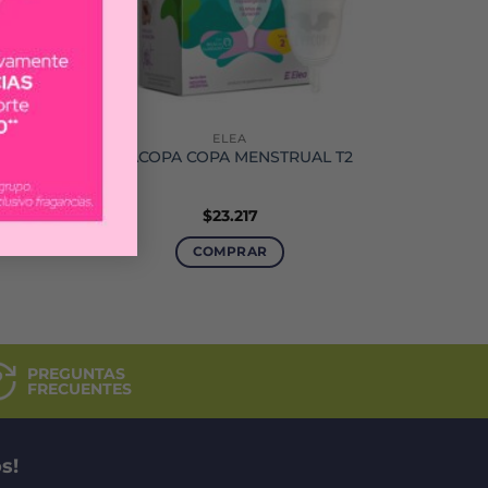
ELEA
EVACOPA COPA MENSTRUAL T2
0 ML
$
23.217
COMPRAR
PREGUNTAS
FRECUENTES
s!