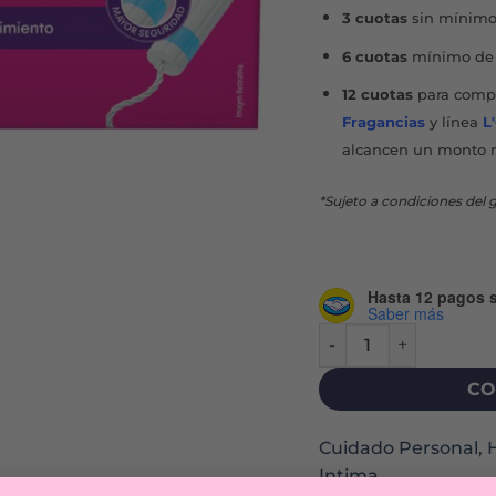
3 cuotas
sin mínimo
6 cuotas
mínimo de 
12 cuotas
para compr
Fragancias
y línea
L
alcancen un monto 
*Sujeto a condiciones del g
Hasta 12 pagos s
Saber más
TAMPONES SUPER X 12
CO
Cuidado Personal
,
Intima