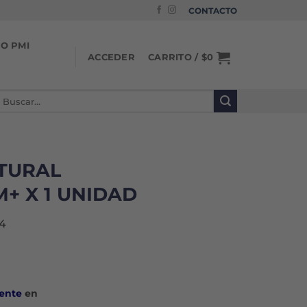
CONTACTO
IO PMI
CARRITO /
$
0
ACCEDER
uscar
or:
TURAL
M+ X 1 UNIDAD
4
ente
en