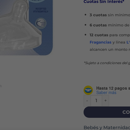
Cuotas Sin Interés*
3 cuotas
sin mínimo
6 cuotas
mínimo de 
12 cuotas
para compr
Fragancias
y línea
L
alcancen un monto 
*Sujeto a condiciones del g
Hasta 12 pagos s
Saber más
TETINA NATURAL FEEL
CO
Bebés y Maternida