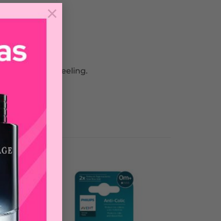
×
iberones NaturalFeeling.
la madre.