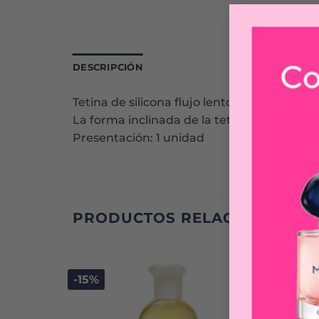
DESCRIPCIÓN
Tetina de silicona flujo lento, ideal para e
La forma inclinada de la tetina permite u
Presentación: 1 unidad
PRODUCTOS RELACIONADOS
-15%