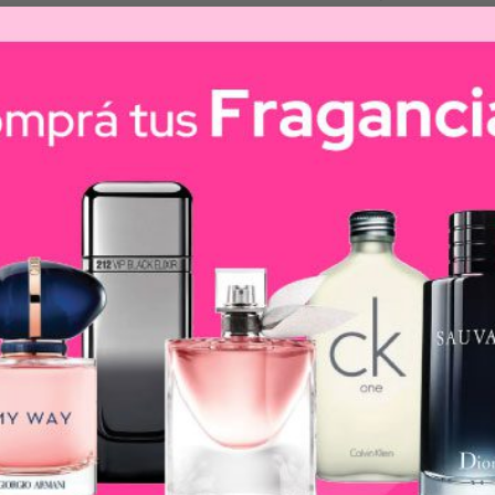
l recién nacido, con doble válcula anti-cólicos para los b
na succión y una prendida natural como en el pecho de 
-15%