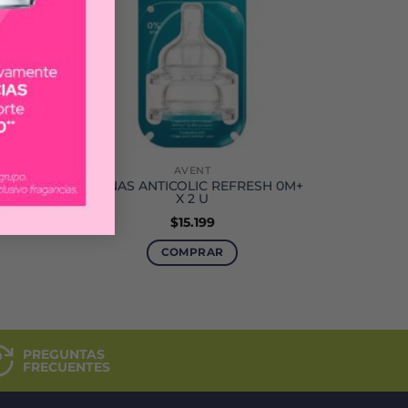
AVENT
 A 1
TETINAS ANTICOLIC REFRESH 0M+
X 2 U
$
15.199
ecio
tual
COMPRAR
:
0.600.
PREGUNTAS
FRECUENTES