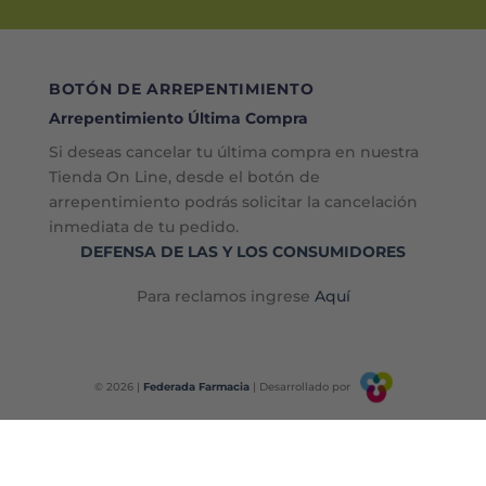
BOTÓN DE ARREPENTIMIENTO
Arrepentimiento Última Compra
Si deseas cancelar tu última compra en nuestra
Tienda On Line, desde el botón de
arrepentimiento podrás solicitar la cancelación
inmediata de tu pedido.
DEFENSA DE LAS Y LOS CONSUMIDORES
Para reclamos ingrese
Aquí
© 2026 |
Federada Farmacia
| Desarrollado por