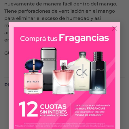
nuevamente de manera fácil dentro del mango.
Tiene perforaciones de ventilación en el mango
para eliminar el exceso de humedad y así
×
mantenerlo limpio. Tiene además agentes
antibacteriales que mantienen el cepillo limpio
entre usos.
GUM
PRODUCTOS RELACIONADOS