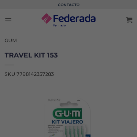
Saltar
CONTACTO
al
contenido
GUM
TRAVEL KIT 153
SKU 7798142357283