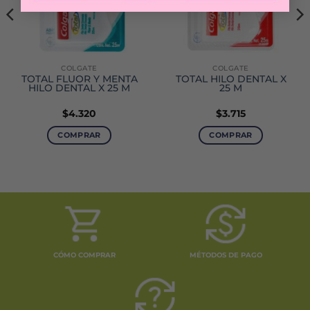
COLGATE
COLGATE
TOTAL FLUOR Y MENTA
TOTAL HILO DENTAL X
HILO DENTAL X 25 M
25 M
$
4.320
$
3.715
COMPRAR
COMPRAR
CÓMO COMPRAR
MÉTODOS DE PAGO