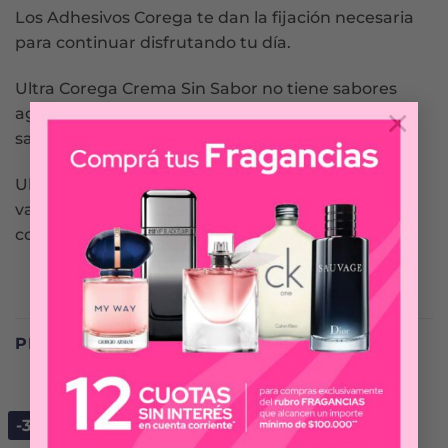
Los Adhesivos Corega te dan la fijación necesaria
para continuar disfrutando tu día.
Ultra Corega Crema Sin Sabor no tiene sabores
×
agregados por lo que no va a interferir en los
sabores de tus comidas favoritas.
Ultra Corega Crema Sin Sabor es parte de la
variedad de adhesivos Corega. Está libre de zinc y
colorantes artificiales.
PRODUCTOS RELACIONADOS
-30%