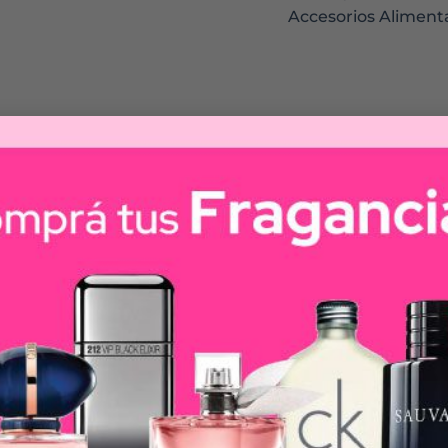
Accesorios Aliment
ácil de agarrar.
y resistente a mordidas. Boquilla de entrenamiento r
eve una postura correcta del cuello al beber.
 flujo fácil y controlado, incluso sin válvula.Desarrol
cesidades del niño. Anatómico y resistente a las mordida
otros colores, diseños y colecciones Chicco.