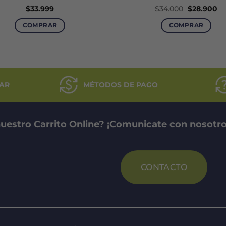
El
El
$
33.999
$
34.000
$
28.900
precio
pr
original
ac
COMPRAR
COMPRAR
era:
es
$34.000.
$2
AR
MÉTODOS DE PAGO
uestro Carrito Online? ¡Comunicate con nosotro
CONTACTO