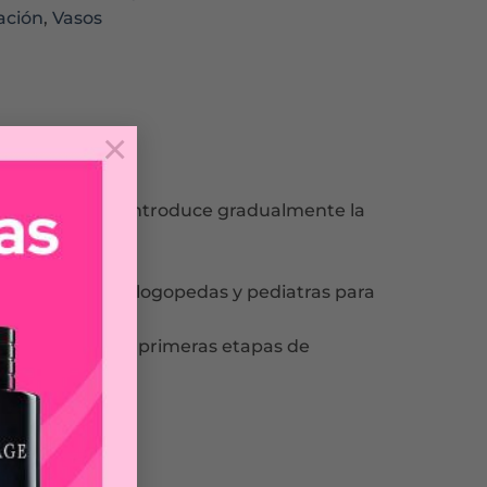
ación
,
Vasos
×
edondeada que introduce gradualmente la
lado con expertos logopedas y pediatras para
s, ideal para las primeras etapas de