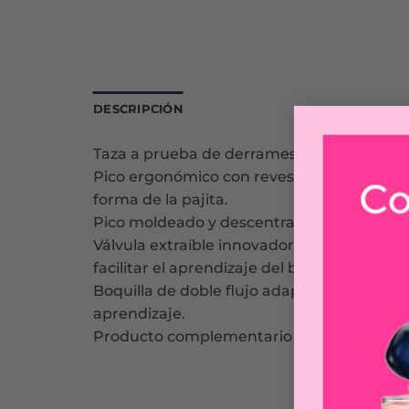
DESCRIPCIÓN
Taza a prueba de derrames, ergonómica y f
Pico ergonómico con revestimiento suave 
forma de la pajita.
Pico moldeado y descentralizado que promu
Válvula extraíble innovadora que asegura un
facilitar el aprendizaje del bebé.
Boquilla de doble flujo adaptable a las ne
aprendizaje.
Producto complementario que combina con 