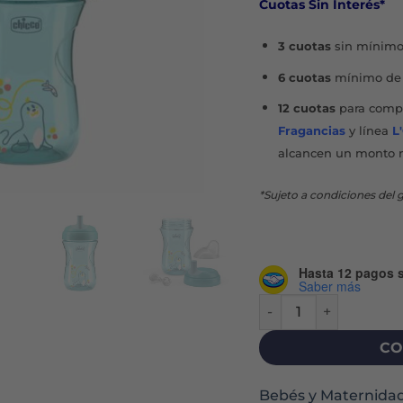
Cuotas Sin Interés*
$31.5
3 cuotas
sin mínimo
6 cuotas
mínimo de 
12 cuotas
para compr
Fragancias
y línea
L
alcancen un monto 
*Sujeto a condiciones del g
Hasta 12 pagos s
Saber más
VASO ADVANCED CUP 
CO
Bebés y Maternida