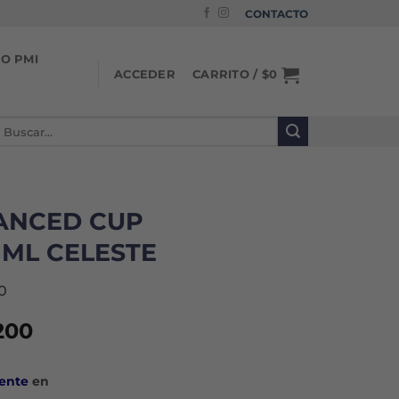
CONTACTO
IO PMI
CARRITO /
$
0
ACCEDER
uscar
or:
ANCED CUP
 ML CELESTE
0
El
200
io
precio
nal
actual
ente
en
es: