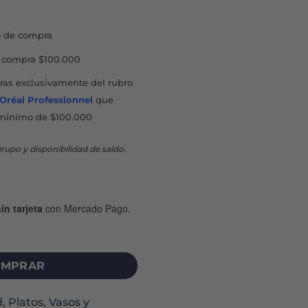
00.
$25.200.
 de compra
compra $100.000
as exclusivamente del rubro
'Oréal Professionnel
que
mínimo de $100.000
rupo y disponibilidad de saldo.
in tarjeta
con Mercado Pago.
12M+ X 266 ML CELESTE cantidad
MPRAR
d
,
Platos, Vasos y