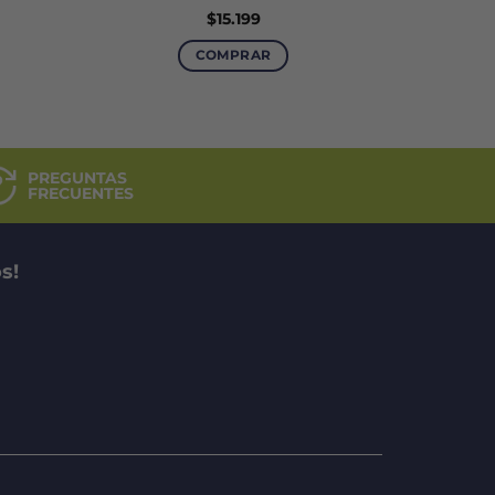
$
15.199
ecio
tual
COMPRAR
:
8.900.
PREGUNTAS
FRECUENTES
s!