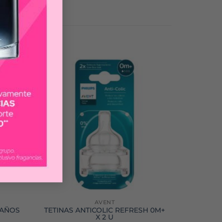
AVENT
 AÑOS
TETINAS ANTICOLIC REFRESH 0M+
X 2 U