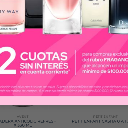
-15%
AVENT
PETIT ENFANT
DERA ANTICOLIC REFRESH
PETIT ENFANT CASITA 0 A 1
X 330 ML