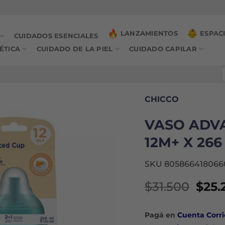
LANZAMIENTOS
ESPAC
CUIDADOS ESENCIALES
ÉTICA
CUIDADO DE LA PIEL
CUIDADO CAPILAR
B
p
CHICCO
VASO ADV
12M+ X 266
SKU 805866418066
El
$
31.500
$
25.
prec
origi
Pagá en
Cuenta Corri
era: