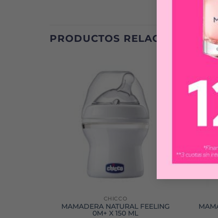
PRODUCTOS RELACIONADOS
CHICCO
G 0M+ X 1
MAMADERA NATURAL FEELING
MAMA
0M+ X 150 ML