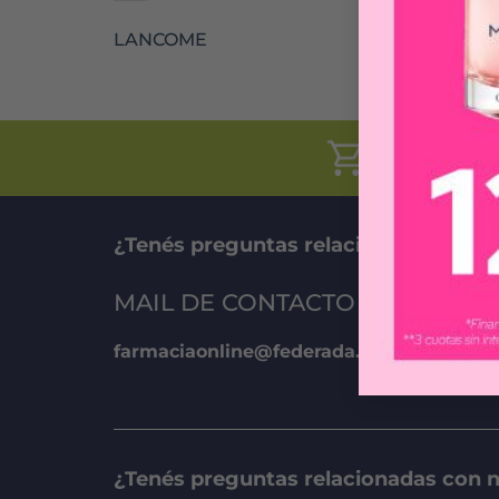
LANCOME
CÓMO COMPR
¿Tenés preguntas relacionadas con n
MAIL DE CONTACTO
farmaciaonline@federada.com
¿Tenés preguntas relacionadas con 