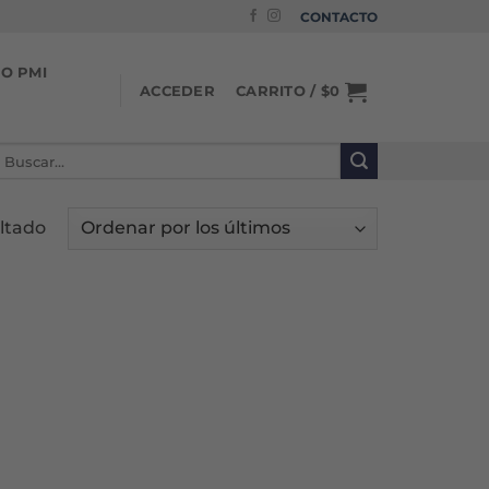
CONTACTO
IO PMI
CARRITO /
$
0
ACCEDER
uscar
or:
ltado