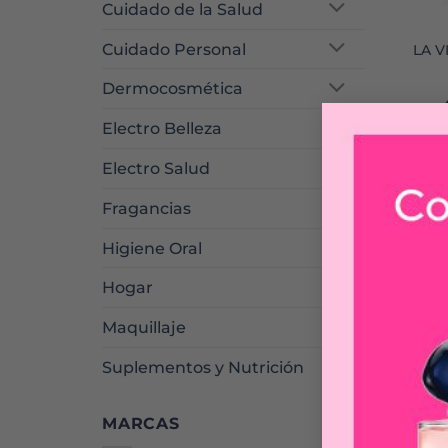
Cuidado de la Salud
Cuidado Personal
LA V
Dermocosmética
Electro Belleza
Electro Salud
Fragancias
Higiene Oral
Hogar
Maquillaje
Suplementos y Nutrición
MARCAS