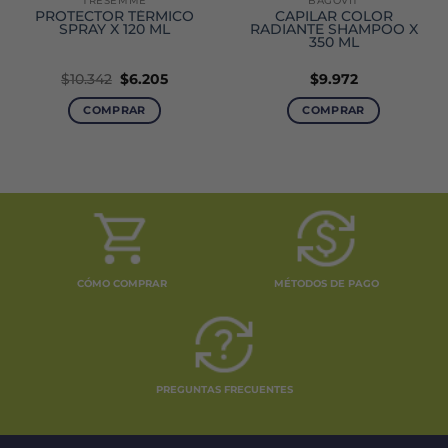
TRESEMME
BAGOVIT
PROTECTOR TÉRMICO
CAPILAR COLOR
SPRAY X 120 ML
RADIANTE SHAMPOO X
350 ML
El
El
$
10.342
$
6.205
$
9.972
precio
precio
original
actual
COMPRAR
COMPRAR
era:
es:
$10.342.
$6.205.
CÓMO COMPRAR
MÉTODOS DE PAGO
PREGUNTAS FRECUENTES