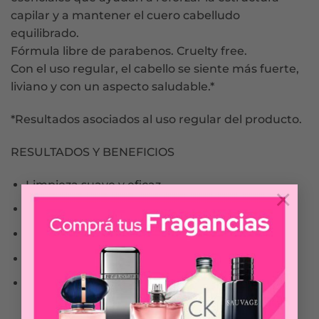
capilar y a mantener el cuero cabelludo
equilibrado.
Fórmula libre de parabenos. Cruelty free.
Con el uso regular, el cabello se siente más fuerte,
liviano y con un aspecto saludable.*
*Resultados asociados al uso regular del producto.
RESULTADOS Y BENEFICIOS
Limpieza suave y eficaz
×
Cabello visiblemente más fuerte
Cuero cabelludo equilibrado
Mayor resistencia y brillo natural
Ideal para cabellos con tendencia a la caída