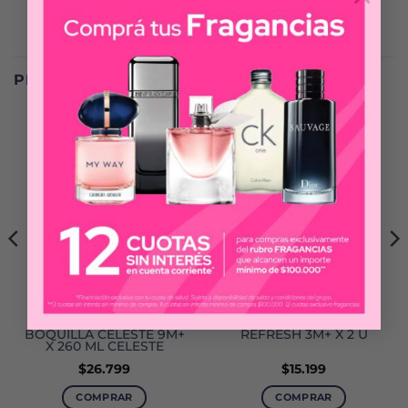
PRODUCTOS RELACIONADOS
AVENT
AVENT
VASO EASY SIP CON
TETINAS ANTICOLIC
BOQUILLA CELESTE 9M+
REFRESH 3M+ X 2 U
X 260 ML CELESTE
$
26.799
$
15.199
COMPRAR
COMPRAR