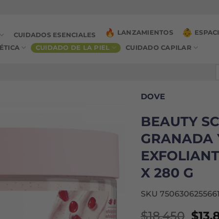
LANZAMIENTOS
ESPAC
CUIDADOS ESENCIALES
ÉTICA
CUIDADO DE LA PIEL
CUIDADO CAPILAR
B
p
DOVE
BEAUTY S
GRANADA 
EXFOLIAN
X 280 G
SKU 750630625566
El
$
18.450
$
13.