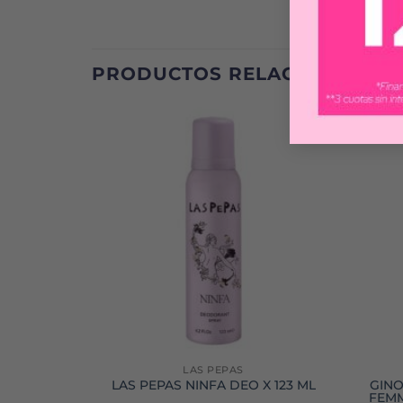
PRODUCTOS RELACIONADOS
LAS PEPAS
 123 ML
LAS PEPAS NINFA DEO X 123 ML
GINO
FEMM