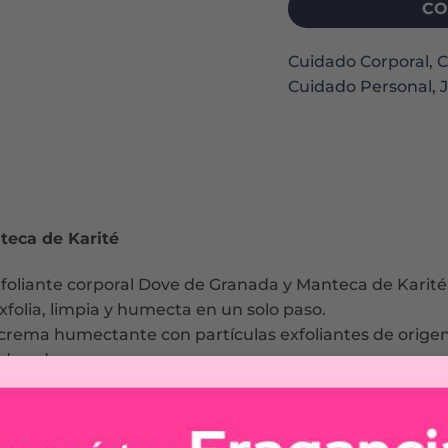
CO
Cuidado Corporal
,
C
Cuidado Personal
,
teca de Karité
foliante corporal Dove de Granada y Manteca de Karité,
xfolia, limpia y humecta en un solo paso.
crema humectante con partículas exfoliantes de origen 
 duradera.
antiza una exfoliación moderada y segura, dejando la p
 bienestar. Dejate envolver por su sofisticada y dulce 