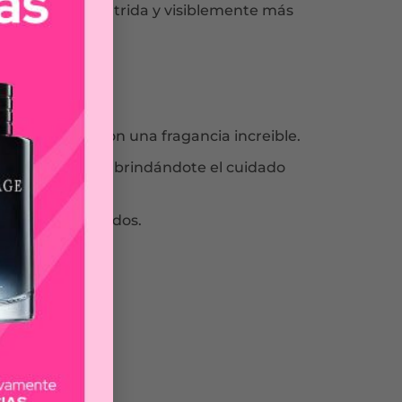
 profundamente nutrida y visiblemente más
teca de Karité
paso.
xtra suave y con una fragancia increible.
 origen natural, brindándote el cuidado
 todos tus sentidos.