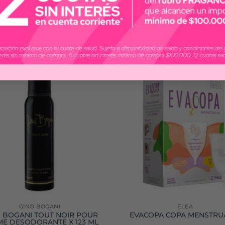
GINO BOGANI
ELEA
 BOGANI TOUT NOIR POUR
EVACOPA COPA MENSTRUA
E DESODORANTE X 123 ML