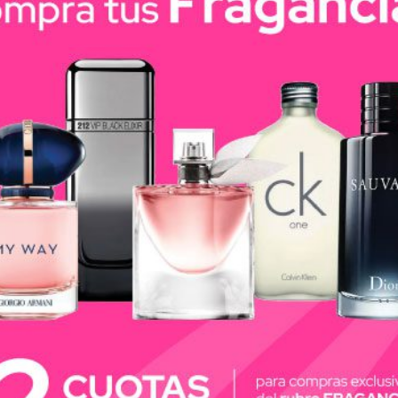
y sentí la diferencia de una piel no solo más lisa, sino
so con el nuevo Exfoliante corporal Dove Granada y Man
e corporal Dove que exfolia, limpia e hidrata en un solo 
ité brinda una exfoliación moderada que deja tu piel e
ema humectante, ph neutro, 0% sulfato y exfoliantes de
ulce fragancia a granada, una experiencia que revitaliza
evos Exfoliantes corporales Dove