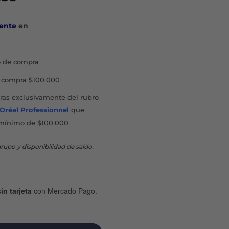
io
precio
inal
actual
ente
en
es:
450.
$13.838.
 de compra
compra $100.000
as exclusivamente del rubro
'Oréal Professionnel
que
mínimo de $100.000
rupo y disponibilidad de saldo.
in tarjeta
con Mercado Pago.
DA Y KARITÉ EXFOLIANTE CORPORAL X 280 G cantidad