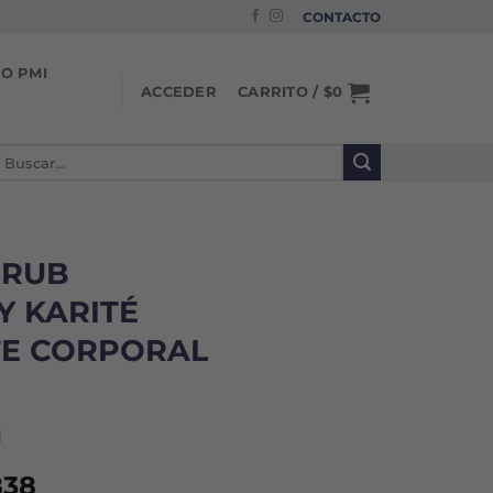
CONTACTO
IO PMI
CARRITO /
$
0
ACCEDER
uscar
or:
CRUB
Y KARITÉ
TE CORPORAL
1
El
838