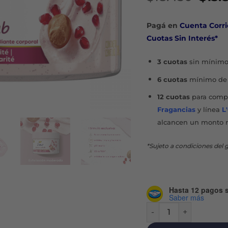
prec
orig
Pagá en
Cuenta Corri
era:
Cuotas Sin Interés*
$18.
3 cuotas
sin mínimo
6 cuotas
mínimo de 
12 cuotas
para compr
Fragancias
y línea
L
alcancen un monto 
*Sujeto a condiciones del g
Hasta 12 pagos s
Saber más
BEAUTY SCRUB GRANA