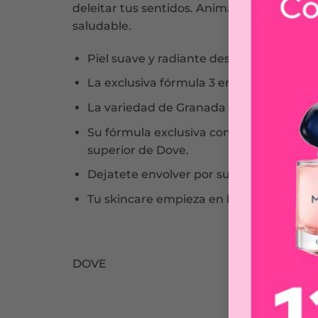
deleitar tus sentidos. Animate a probarlo 
saludable.
Piel suave y radiante desde el primer u
La exclusiva fórmula 3 en 1 del Exfoliant
La variedad de Granada y Manteca de Kar
Su fórmula exclusiva contiene 1/4 de cr
superior de Dove.
Dejatete envolver por su sofisticada y d
Tu skincare empieza en la ducha con nu
DOVE