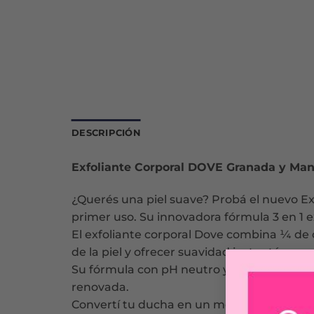
DESCRIPCIÓN
Exfoliante Corporal DOVE Granada y Man
¿Querés una piel suave? Probá el nuevo Ex
primer uso. Su innovadora fórmula 3 en 1 e
El exfoliante corporal Dove combina ¼ de 
de la piel y ofrecer suavidad instantánea y
Su fórmula con pH neutro y 0% sulfato gar
renovada.
Convertí tu ducha en un momento de lujo y