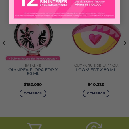
RABANNE
AGATHA RUIZ DE LA PRADA
OLYMPEA FLORA EDP X
LOOK! EDT X 80 ML
80 ML
$
182.050
$
40.320
COMPRAR
COMPRAR