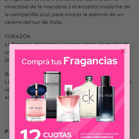
vivacidad de la manzana y el encanto inocente de
la campanilla azul, para evocar la esencia de un
verano del sur de Italia.
CORAZÓN
La frescura del bambú se encuentra en medio de
×
un glorioso bouquet femenino de decadente
jazmín y delicada rosa blanca.
BASE
La aromática madera de cidra se entrelaza con un
voluptuoso ámbar y una sugerente caricia de
almizcle.
PRODUCTOS RELACIONADOS