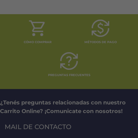
producto
producto
tiene
tiene
múltiples
múltiples
variantes.
variantes.
Las
Las
opciones
opciones
se
se
CÓMO COMPRAR
MÉTODOS DE PAGO
pueden
pueden
elegir
elegir
en
en
la
la
página
página
PREGUNTAS FRECUENTES
de
de
producto
producto
¿Tenés preguntas relacionadas con nuestro
Carrito Online? ¡Comunicate con nosotros!
MAIL DE CONTACTO