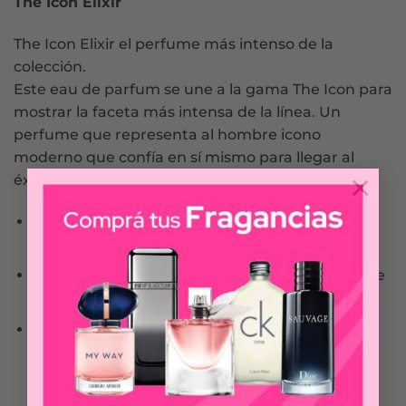
The Icon Elixir
The Icon Elixir el perfume más intenso de la
colección.
Este eau de parfum se une a la gama The Icon para
mostrar la faceta más intensa de la línea. Un
perfume que representa al hombre icono
moderno que confía en sí mismo para llegar al
×
éxito.
NOTAS DE SALIDA: Madera de Guayaco, Cedro,
Madera ámbar, Musc
NOTAS DE CORAZÓN: Lavanda, Geranio, Acorde
Salado
NOTAS DE FONDO: Madera de Guayaco, Cedro,
Madera ámbar, Musc