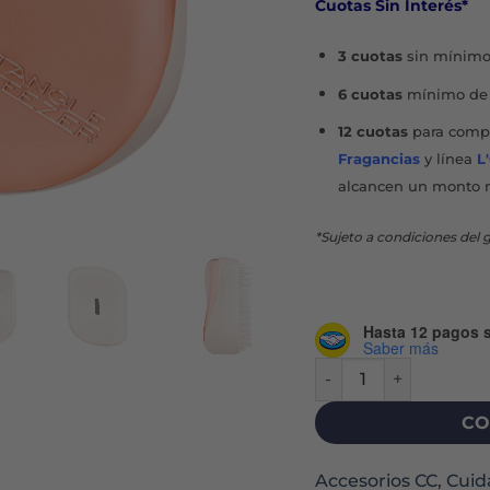
Cuotas Sin Interés*
3 cuotas
sin mínimo
6 cuotas
mínimo de 
12 cuotas
para compr
Fragancias
y línea
L
alcancen un monto 
*Sujeto a condiciones del g
Hasta 12 pagos s
Saber más
COMPACT STYLER - I
CO
Accesorios CC
,
Cuid