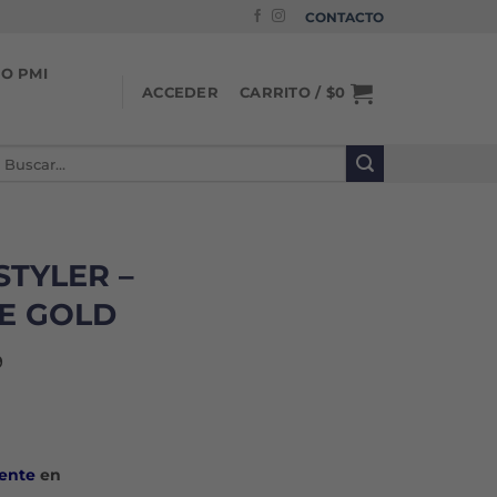
CONTACTO
IO PMI
CARRITO /
$
0
ACCEDER
uscar
or:
TYLER –
E GOLD
9
ente
en