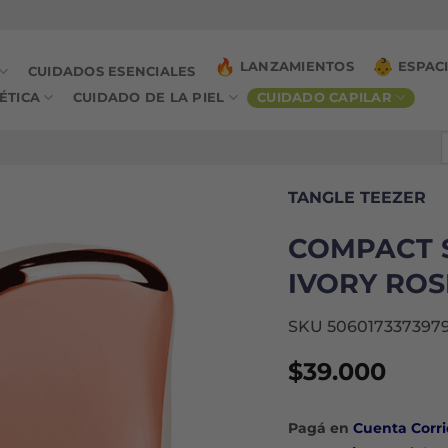
LANZAMIENTOS
ESPAC
CUIDADOS ESENCIALES
ÉTICA
CUIDADO DE LA PIEL
CUIDADO CAPILAR
B
p
TANGLE TEEZER
COMPACT S
IVORY ROS
SKU 506017337397
$
39.000
Pagá en
Cuenta Corri