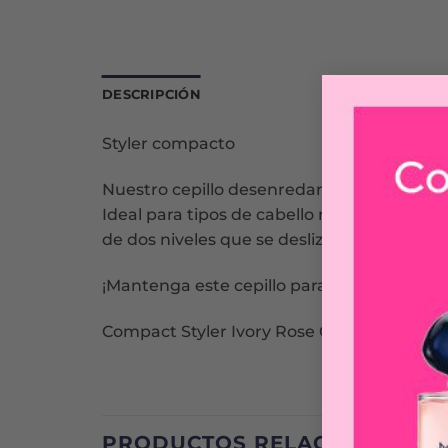
DESCRIPCIÓN
Styler compacto
Nuestro cepillo desenredante apto para viaj
Ideal para tipos de cabello normales, dom
de dos niveles que se deslizan por el cabell
¡Mantenga este cepillo para el cabello aleja
Compact Styler Ivory Rose Gold
PRODUCTOS RELACIONADOS