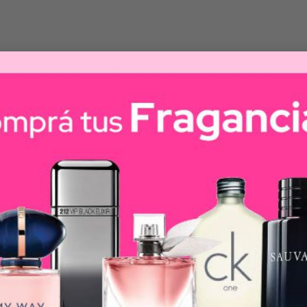
es, el Tangle Teezer Compact Styler, suaviza, brilla y d
ina los mechones sueltos y desenreda el cabello húmedo 
o sin tirar y están protegidos por una cubierta de clic.
do del calor!