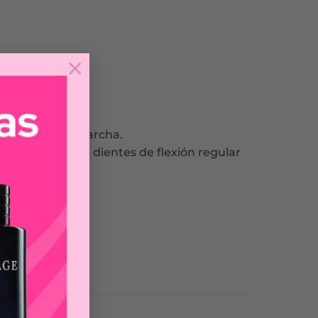
×
efine sobre la marcha.
o seco con sus dientes de flexión regular