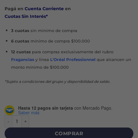
original
actual
Pagá en
Cuenta Corriente
en
era:
es:
Cuotas Sin Interés*
$2.660.
$2.128.
3 cuotas
sin mínimo de compra
6 cuotas
mínimo de compra $100.000
12 cuotas
para compras exclusivamente del rubro
Fragancias
y línea
L'Oréal Professionnel
que alcancen un
monto mínimo de $100.000
*Sujeto a condiciones del grupo y disponibilidad de saldo.
Hasta 12 pagos sin tarjeta
con Mercado Pago.
Saber más
DOVE EXFOLIANTE JABÓN X 90 G cantidad
COMPRAR