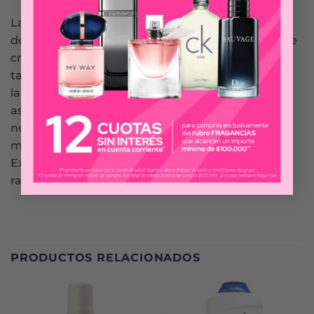
La barra de belleza Dove Exfoliante combina
delicados agentes limpiadores con el clásico 1/4 de
crema humectante para nutrir tu piel. Te brinda
también una delicada exfoliación, quitando tanto
la suciedad como las células muertas de la piel y
así, hace que se sienta hermosa y revitalizada
nuevamente. Adecuado para el uso regular en
manos, cuerpo y rostro, la barra de belleza Dove
Exfoliante deja en la piel una sensación suave y
radiante.
PRODUCTOS RELACIONADOS