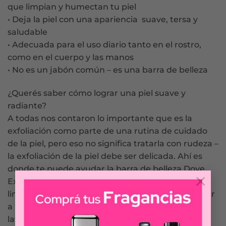
que limpian y humectan tu piel
• Deja la piel con una apariencia suave, tersa y
saludable
• Adecuada para el uso diario tanto en el rostro,
como en el cuerpo y las manos
• No es un jabón común – es una barra de belleza
¿Querés saber cómo lograr una piel suave y
radiante?
A todas nos contaron lo importante que es la
exfoliación como parte de una rutina de cuidado
de la piel, pero eso no significa tratarla con rudeza –
la exfoliación de la piel debe ser delicada. Ahí es
donde te puede ayudar la barra de belleza Dove
×
Exfoliante, que combina sus delicados agentes
limpiadores con partículas exfoliantes para ayudar
a remover las células muertas de tu piel con el
lavado, dejándola suave y radiante nuevamente.