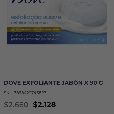
DOVE EXFOLIANTE JABÓN X 90 G
SKU 7898422746827
El
El
$
2.660
$
2.128
precio
precio