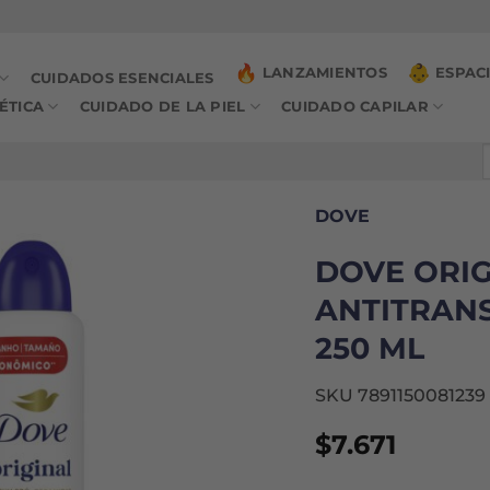
LANZAMIENTOS
ESPAC
CUIDADOS ESENCIALES
ÉTICA
CUIDADO DE LA PIEL
CUIDADO CAPILAR
B
p
DOVE
DOVE ORIG
ANTITRANS
250 ML
SKU 7891150081239
$
7.671