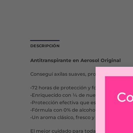
DESCRIPCIÓN
Antitranspirante en Aerosol Original
Conseguí axilas suaves, protección por 72 
•72 horas de protección y formulado con n
•Enriquecido con ¼ de nuestra crema hum
•Protección efectiva que es más suave para
•Fórmula con 0% de alcohol
•Un aroma clásico, fresco y delicado
El mejor cuidado para todas las axilas