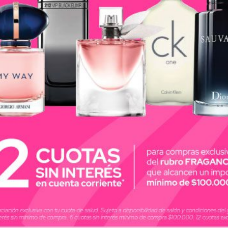
rante confiable te ayudará a sentirte más segura siemp
pirante en aerosol Dove Original te protege por hasta 72
aerosol suave para tu piel.
y vitamina E que ayuda a hidratar la piel de tus axilas
levar su autoestima y desarrollen todo su potencial. L
iel desde el primer uso. Sentite libre y segura de tus ax