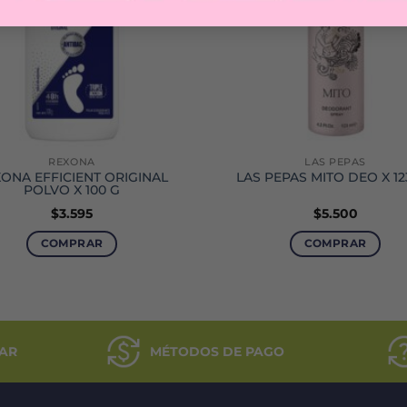
REXONA
LAS PEPAS
ONA EFFICIENT ORIGINAL
LAS PEPAS MITO DEO X 12
POLVO X 100 G
$
3.595
$
5.500
COMPRAR
COMPRAR
AR
MÉTODOS DE PAGO