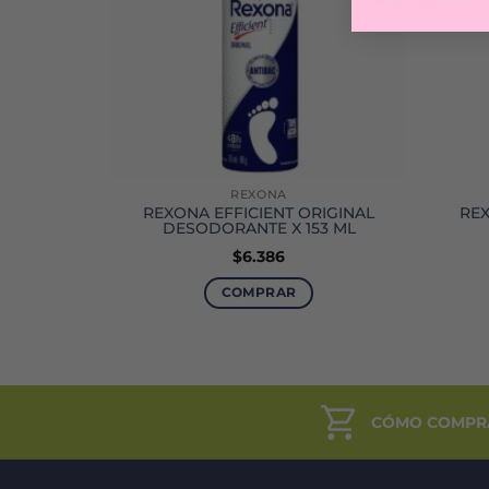
REXONA
RUAL T1
REXONA EFFICIENT ORIGINAL
REX
DESODORANTE X 153 ML
$
6.386
COMPRAR
CÓMO COMPR