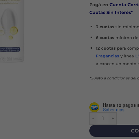
Pagá en
Cuenta Corri
Cuotas Sin Interés*
3 cuotas
sin mínimo
6 cuotas
mínimo de 
12 cuotas
para compr
Fragancias
y línea
L
alcancen un monto 
*Sujeto a condiciones del g
Hasta 12 pagos s
Saber más
DOVE ORIGINAL ANTI
CO