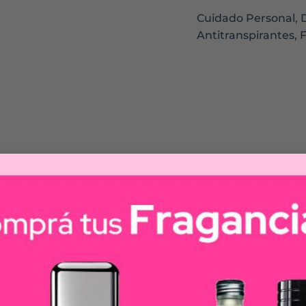
Cuidado Personal
,
Antitranspirantes
,
horas y un aroma clásico con el antitranspirante en aero
uestra tecnología superior
ectante y vitamina E
 tu piel*