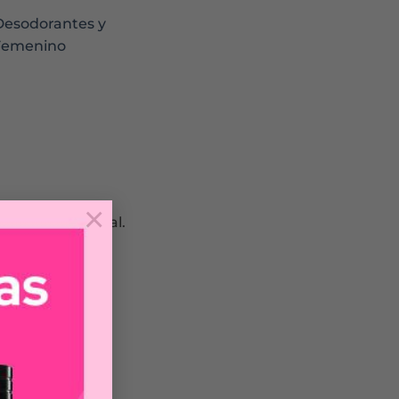
Desodorantes y
Femenino
×
sol Dove Original.