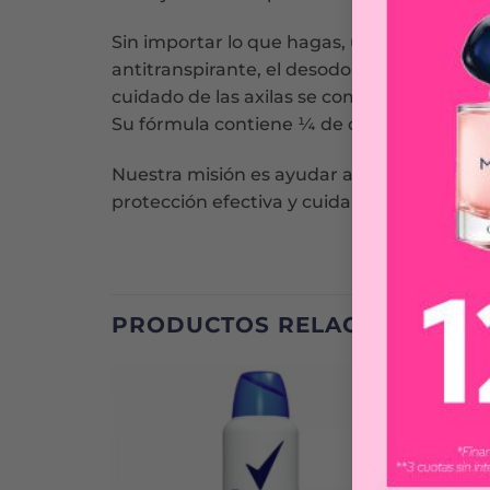
Sin importar lo que hagas, un antitranspi
antitranspirante, el desodorante antitrans
cuidado de las axilas se combinan con este 
Su fórmula contiene ¼ de crema humectante 
Nuestra misión es ayudar a las mujeres a e
protección efectiva y cuidan y protegen tu p
PRODUCTOS RELACIONADOS