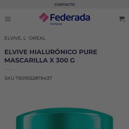
Saltar
CONTACTO
al
contenido
ELVIVE, L´ORÉAL
ELVIVE HIALURÓNICO PURE
MASCARILLA X 300 G
SKU 7509552876437