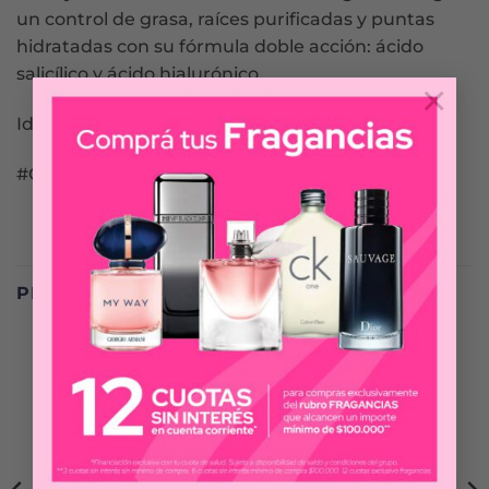
un control de grasa, raíces purificadas y puntas
hidratadas con su fórmula doble acción: ácido
salicílico y ácido hialurónico.
×
Ideal para pelo graso con puntas deshidratadas
#Chaupelograso
PRODUCTOS RELACIONADOS
-30%