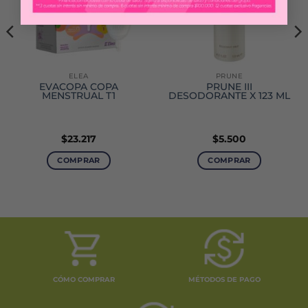
ELEA
PRUNE
EVACOPA COPA
PRUNE III
MENSTRUAL T1
DESODORANTE X 123 ML
$
23.217
$
5.500
COMPRAR
COMPRAR
CÓMO COMPRAR
MÉTODOS DE PAGO