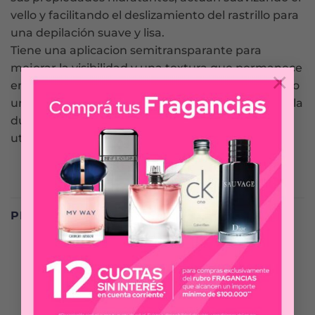
vello y facilitando el deslizamiento del rastrillo para
una depilación suave y lisa.
Tiene una aplicacion semitransparante para
mejorar la visibilidad y una textura que permanece
×
en la piel incluso cuando está mojada, asegurando
una protección total al momento de depilarte en la
ducha. Para mejorar la experiencia, prueba a
utilizarla junto los rastrillos Gillette Venus Suave.
PRODUCTOS RELACIONADOS