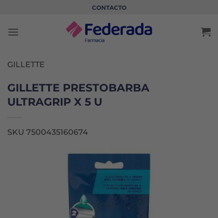
Saltar
CONTACTO
al
contenido
GILLETTE
GILLETTE PRESTOBARBA
ULTRAGRIP X 5 U
SKU 7500435160674