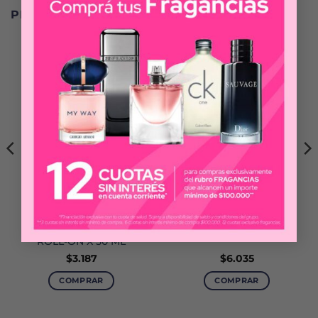
PRODUCTOS RELACIONADOS
NIVEA
REXONA
NIVEA MEN INVISIBLE
REXONA EFFICIENT
BLACK & WHITE
ORIGINAL POLVO X 200
ORIGINAL
G
ANTITRANSPIRANTE
ROLL-ON X 50 ML
$
3.187
$
6.035
COMPRAR
COMPRAR