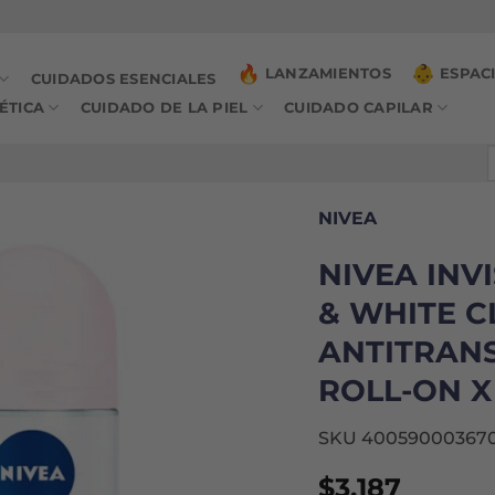
LANZAMIENTOS
ESPAC
CUIDADOS ESENCIALES
ÉTICA
CUIDADO DE LA PIEL
CUIDADO CAPILAR
B
p
NIVEA
NIVEA INV
& WHITE C
ANTITRAN
ROLL-ON X
SKU 40059000367
$
3.187