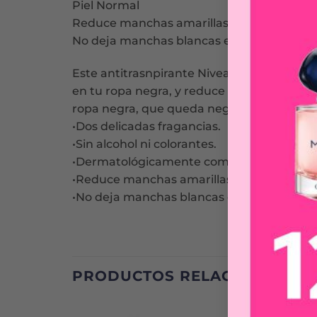
Piel Normal
Reduce manchas amarillas en tu ropa bla
No deja manchas blancas en tu ropa negr
Este antitrasnpirante Nivea roll-on Roll-O
en tu ropa negra, y reduce las manchas ama
ropa negra, que queda negra.
•Dos delicadas fragancias.
•Sin alcohol ni colorantes.
•Dermatológicamente comprobado. Resul
•Reduce manchas amarillas en tu ropa bla
•No deja manchas blancas en tu ropa negr
PRODUCTOS RELACIONADOS