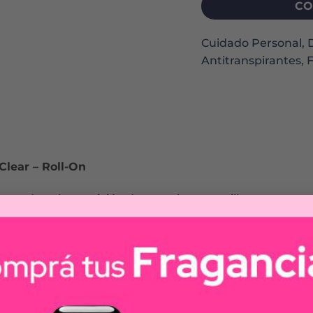
CO
Cuidado Personal
,
Antitranspirantes
,
Clear – Roll-On
y reduce la aparición de manchas amarillas en tu ropa