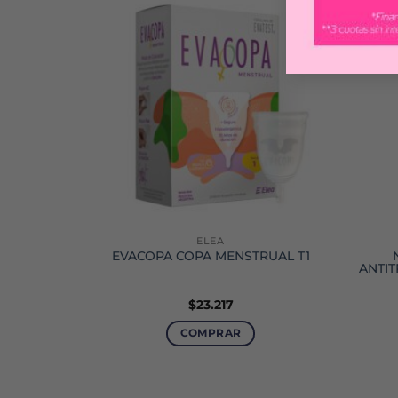
-30%
ELEA
X 123 ML
EVACOPA COPA MENSTRUAL T1
ANTIT
$
23.217
COMPRAR