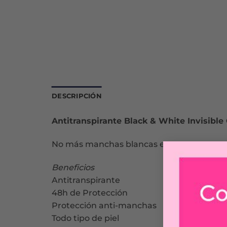
DESCRIPCIÓN
Antitranspirante Black & White Invisible 
No más manchas blancas en tu ropa negra 
Beneficios
Antitranspirante
48h de Protección
Protección anti-manchas
Todo tipo de piel