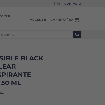
CONTACTO
IO PMI
CARRITO /
$
0
ACCEDER
uscar
or:
ISIBLE BLACK
LEAR
SPIRANTE
 50 ML
04