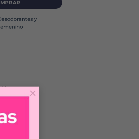
MPRAR
Desodorantes y
Femenino
 blanca.
×