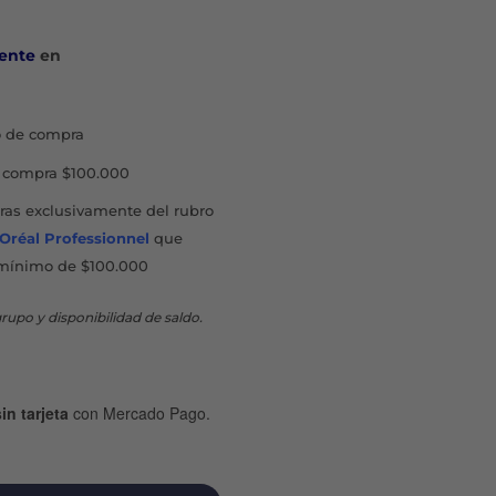
ente
en
 de compra
compra $100.000
as exclusivamente del rubro
'Oréal Professionnel
que
mínimo de $100.000
rupo y disponibilidad de saldo.
in tarjeta
con Mercado Pago.
CK & WHITE CLEAR ANTITRANSPIRANTE ROLL-ON X 50 ML ca