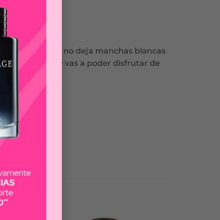
te Invisible Clear no deja manchas blancas
por más tiempo y vas a poder disfrutar de