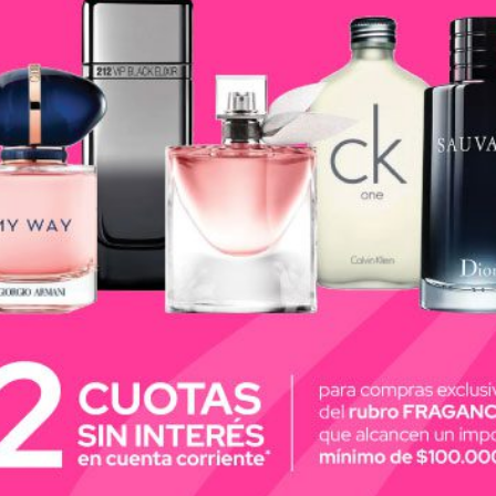
nca.
a.
n te da 48 hs de protección. El desodorante Black & Whi
rillas en tu ropa blanca. Tu ropa blanca se va a lucir 
tados
nca.
a.