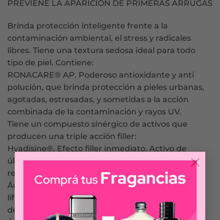
PREVIENE LA APARICIÓN DE PRIMERAS ARRUGAS
Brinda protección inteligente frente a la
contaminación ambiental, el stress y radicales
libres. Tiene una textura sedosa ideal para todo
tipo de piel. Contiene:
RONACARE® AP. Poderoso antioxidante y anti
polución, que brinda protección a pieles urbanas,
agotadas, estresadas, y sometidas a la acción
combinada de la contaminación y rayos UV.
Tiene un compuesto sinérgico de activos que
producen una triple acción filler:
Hyadisine®. Efecto filler inmediato. Activo de
×
última generación biotecnológica que brinda un
relleno inmediato de las arrugas.
Ácido hialurónico de bajo peso molecular. Efecto
lifting sin cirugía. Acción rellenadora y reparadora
de arrugas en las capas más profundas de la piel.