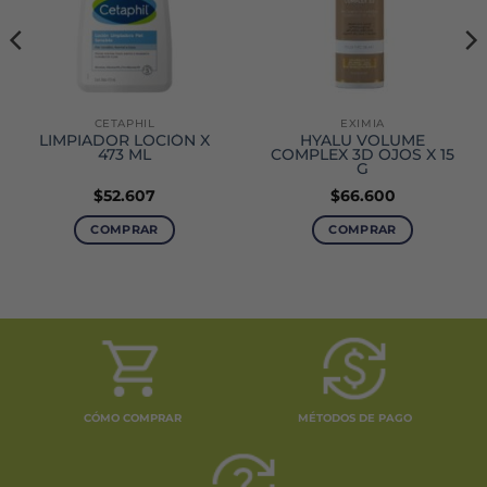
CETAPHIL
EXIMIA
LIMPIADOR LOCIÓN X
HYALU VOLUME
473 ML
COMPLEX 3D OJOS X 15
G
$
52.607
$
66.600
o
COMPRAR
COMPRAR
0.
CÓMO COMPRAR
MÉTODOS DE PAGO