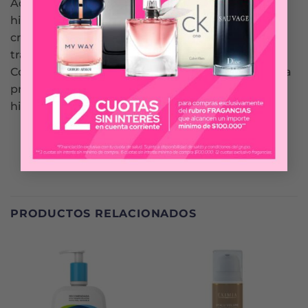
Ácido hialurónico de alto peso molecular. Ultra
hidratación. Actúa en la superficie de la piel
creando una barrera que evita la pérdida
transepidérmica de agua (TEWL).
Contiene también Silicio Orgánico, que estimula la
producción de colágeno, elastina y ácido
hialurónico endógeno.
PRODUCTOS RELACIONADOS