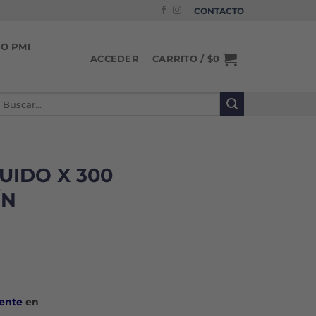
CONTACTO
IO PMI
CARRITO /
$
0
ACCEDER
uscar
or:
UIDO X 300
ÍN
ente
en