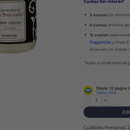
Cuotas Sin Interés*
3 cuotas
sin mínimo
6 cuotas
mínimo de 
12 cuotas
para compr
Fragancias
y línea
L
alcancen un monto 
*Sujeto a condiciones del g
Hasta 12 pagos s
Saber más
JABÓN LÍQUIDO X 300
CO
Cuidado Personal
,