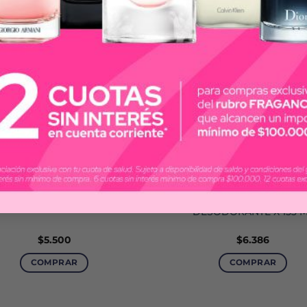
LAS PEPAS
REXONA
PEPAS NINFA DEO X 123 ML
REXONA EFFICIENT ORIG
DESODORANTE X 153 
$
5.500
$
6.386
COMPRAR
COMPRAR