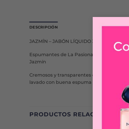
DESCRIPCIÓN
JAZMÍN – JABÓN LÍQUIDO 300 ML.
Espumantes de La Pasionaria | Jabón líqui
Jazmín
Cremosos y transparentes enriquecidos co
lavado con buena espuma y suavidad.
PRODUCTOS RELACIONADOS