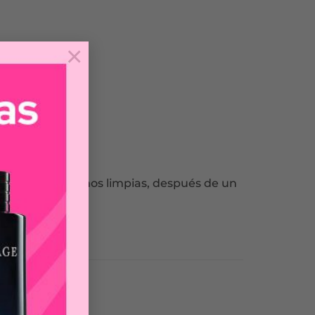
×
a dejar las manos limpias, después de un