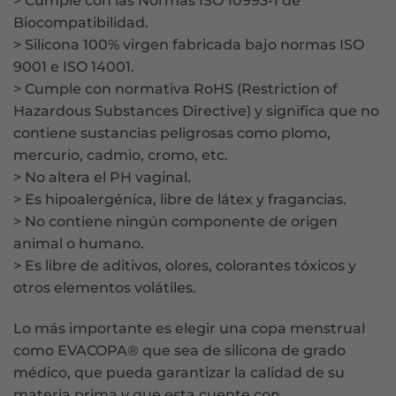
> Cumple con las Normas ISO 10993-1 de
Biocompatibilidad.
> Silicona 100% virgen fabricada bajo normas ISO
9001 e ISO 14001.
> Cumple con normativa RoHS (Restriction of
Hazardous Substances Directive) y significa que no
contiene sustancias peligrosas como plomo,
mercurio, cadmio, cromo, etc.
> No altera el PH vaginal.
> Es hipoalergénica, libre de látex y fragancias.
> No contiene ningún componente de origen
animal o humano.
> Es libre de aditivos, olores, colorantes tóxicos y
otros elementos volátiles.
Lo más importante es elegir una copa menstrual
como EVACOPA® que sea de silicona de grado
médico, que pueda garantizar la calidad de su
materia prima y que esta cuente con