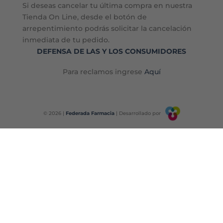
Si deseas cancelar tu última compra en nuestra
Tienda On Line, desde el botón de
arrepentimiento podrás solicitar la cancelación
inmediata de tu pedido.
DEFENSA DE LAS Y LOS CONSUMIDORES
Para reclamos ingrese
Aquí
© 2026 |
Federada Farmacia
| Desarrollado por