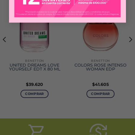
BENETTON
BENETTON
UNITED DREAMS LOVE
COLORS ROSE INTENSO
YOURSELF EDT X 80 ML
WOMAN EDP
$
39.620
$
41.605
COMPRAR
COMPRAR