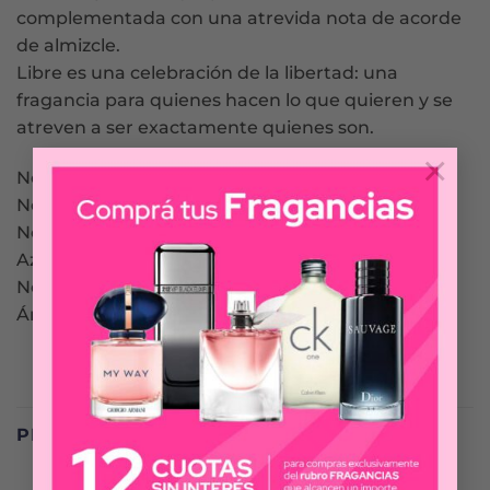
complementada con una atrevida nota de acorde
de almizcle.
Libre es una celebración de la libertad: una
fragancia para quienes hacen lo que quieren y se
atreven a ser exactamente quienes son.
×
Notas de Salida: Mandarina, Lavanda, Grosellas
Negras y Petit Grain.
Notas de Corazón: Jazmín, Lavanda y Flor de
Azahar del Naranjo.
Notas de Fondo: Vainilla de Madagascar, Cedro,
Ámbar Gris y Almizcle.
PRODUCTOS RELACIONADOS