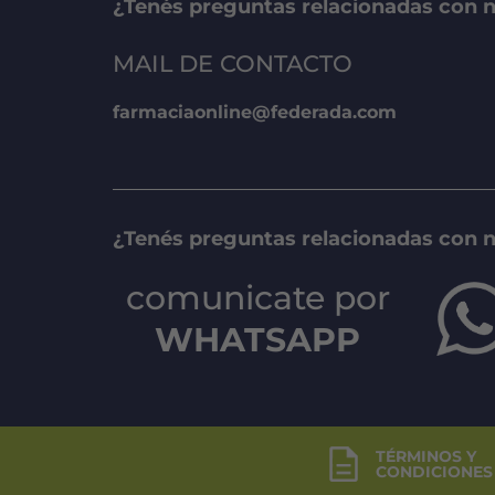
¿Tenés preguntas relacionadas con n
n
MAIL DE CONTACTO
farmaciaonline@federada.com
to
¿Tenés preguntas relacionadas con 
comunicate por
WHATSAPP
TÉRMINOS Y
CONDICIONES