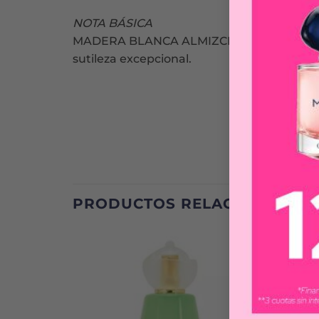
NOTA BÁSICA
MADERA BLANCA ALMIZCLADA: Una nota de 
sutileza excepcional.
PRODUCTOS RELACIONADOS