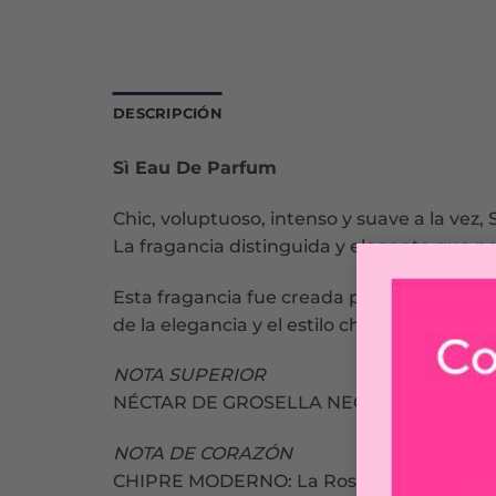
DESCRIPCIÓN
Sì Eau De Parfum
Chic, voluptuoso, intenso y suave a la vez,
La fragancia distinguida y elegante que p
Esta fragancia fue creada para la mujer m
de la elegancia y el estilo chic italiano.
NOTA SUPERIOR
NÉCTAR DE GROSELLA NEGRA: Un néctar lico
NOTA DE CORAZÓN
CHIPRE MODERNO: La Rosa de Mayo, realzada