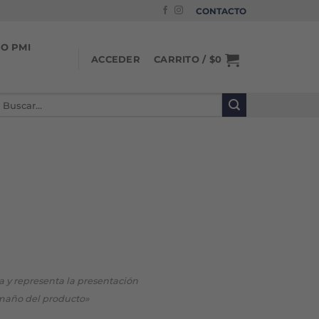
CONTACTO
IO PMI
CARRITO /
$
0
ACCEDER
uscar
or:
va y representa la presentación
maño del producto»