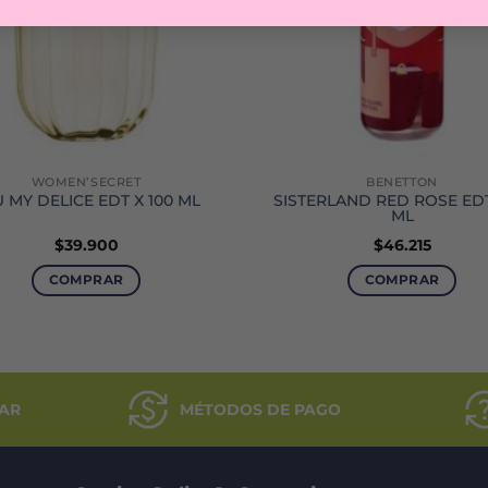
WOMEN’SECRET
BENETTON
 MY DELICE EDT X 100 ML
SISTERLAND RED ROSE EDT
ML
$
39.900
$
46.215
COMPRAR
COMPRAR
AR
MÉTODOS DE PAGO