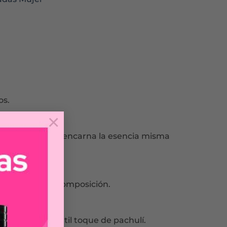
os.
×
arismática. Ella encarna la esencia misma
sualidad a la composición.
r paso a un sutil toque de pachulí.