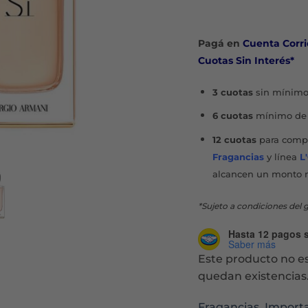
Pagá en
Cuenta Corri
Cuotas Sin Interés*
3 cuotas
sin mínimo
6 cuotas
mínimo de 
12 cuotas
para compr
Fragancias
y línea
L
alcancen un monto 
*Sujeto a condiciones del g
Hasta 12 pagos s
Saber más
Este producto no e
quedan existencias
Fragancias
,
Import