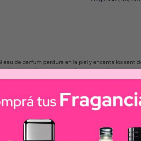
 Sì eau de parfum perdura en la piel y encanta los sentid
ermite a la mujer expresar todas sus emociones.
oderna que es fuerte pero femenina, sofisticada pero c
roso de grosella negra que aporta luminosidad y sen
 por notas de fresia, se mezcla con elegancia para da