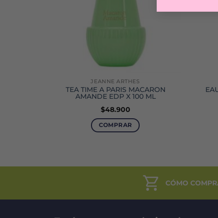
JEANNE ARTHES
ION EDT
TEA TIME A PARIS MACARON
EAU
AMANDE EDP X 100 ML
$
48.900
COMPRAR
to
es
es.
CÓMO COMPR
es