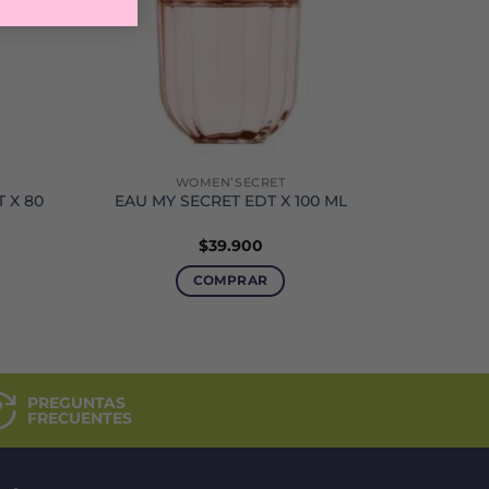
WOMEN’SECRET
 X 80
EAU MY SECRET EDT X 100 ML
$
39.900
COMPRAR
PREGUNTAS
FRECUENTES