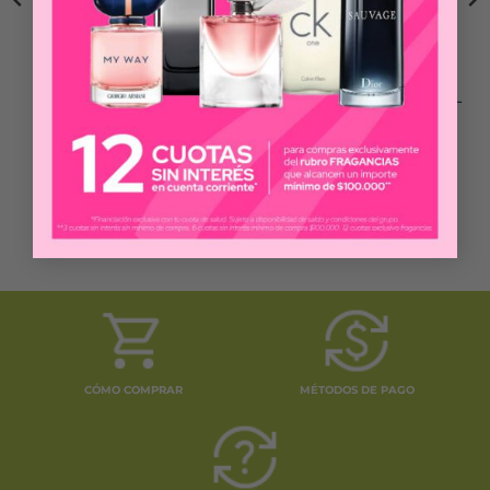
GINO BOGANI
PRUNE
GINO BOGANI POUR
PRUNE III
FEMME DESODORANTE
DESODORANTE X 123 ML
X 123 ML
$
5.500
$
5.500
COMPRAR
COMPRAR
CÓMO COMPRAR
MÉTODOS DE PAGO