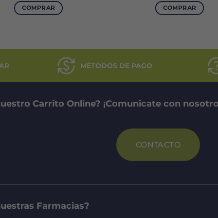
original
ac
COMPRAR
COMPRAR
era:
es
$165.000.
$
AR
MÉTODOS DE PAGO
uestro Carrito Online? ¡Comunicate con nosotro
CONTACTO
nuestras Farmacias?