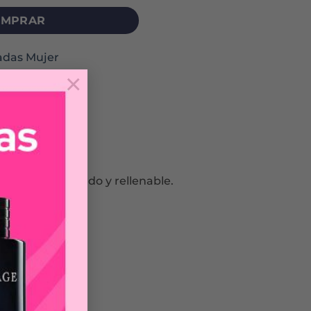
MPRAR
adas Mujer
×
 frasco reciclado y rellenable.