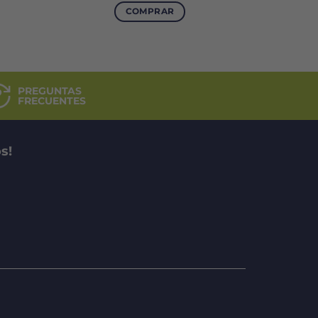
tual
COMPRAR
:
99.000.
PREGUNTAS
FRECUENTES
s!