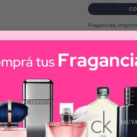
CO
Fragancias
,
Import
d natural de la piel.
 a partir de ingredientes naturales y embotellado en un
coque.
, Jazmín.
Musk.