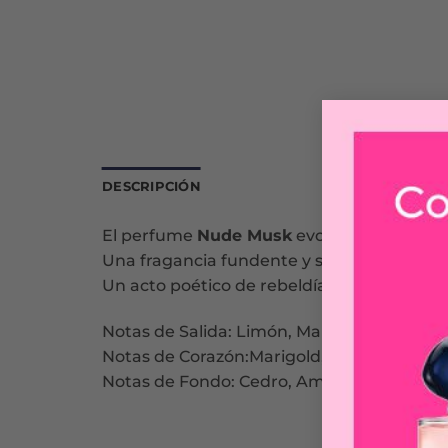
DESCRIPCIÓN
El perfume
Nude Musk
evoca la sensualida
Una fragancia fundente y sensual elaborado
Un acto poético de rebeldía.
Notas de Salida: Limón, Mandarina, Albari
Notas de Corazón:Marigold, Neroli, Freesia
Notas de Fondo: Cedro, Ambrete, Ámbar, 