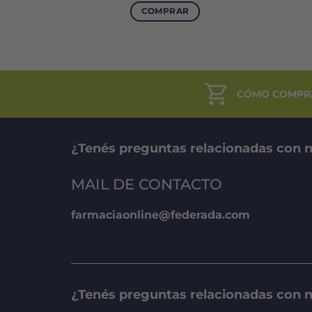
COMPRAR
Este
to
producto
tiene
es
múltiples
es.
variantes.
CÓMO COMPR
Las
es
opciones
se
¿Tenés preguntas relacionadas con n
n
pueden
elegir
MAIL DE CONTACTO
en
la
farmaciaonline@federada.com
página
de
to
producto
¿Tenés preguntas relacionadas con 