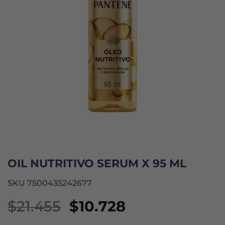
OIL NUTRITIVO SERUM X 95 ML
SKU 7500435242677
El
El
$
21.455
$
10.728
precio
precio