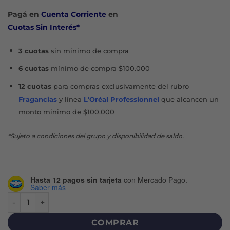
original
actual
Pagá en
Cuenta Corriente
en
era:
es:
Cuotas Sin Interés*
$21.455.
$10.728.
3 cuotas
sin mínimo de compra
6 cuotas
mínimo de compra $100.000
12 cuotas
para compras exclusivamente del rubro
Fragancias
y línea
L'Oréal Professionnel
que alcancen un
monto mínimo de $100.000
*Sujeto a condiciones del grupo y disponibilidad de saldo.
Hasta 12 pagos sin tarjeta
con Mercado Pago.
Saber más
OIL NUTRITIVO SERUM X 95 ML cantidad
COMPRAR