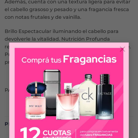
Además, cuenta con una textura ligera para evitar
el cabello grasoso y pesado y una fragancia fresca
con notas frutales y de vainilla.
Brillo Espectacular iluminando el cabello para
devolverle la vitalidad. Nutrición Profunda
×
restaurando el daño para lograr un pelo saludable.
Protección Contra Daños formando una barrera
protectora contra agresores externos.
PANTENE
PRODUCTOS RELACIONADOS