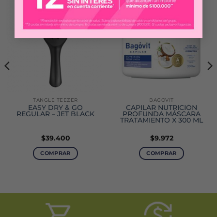
TANGLE TEEZER
BAGOVIT
EASY DRY & GO
CAPILAR NUTRICIÓN
REGULAR – JET BLACK
PROFUNDA MÁSCARA
TRATAMIENTO X 300 ML
$
39.400
$
9.972
COMPRAR
COMPRAR