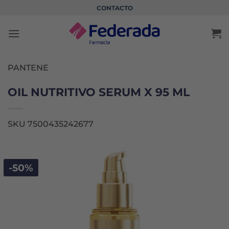
Saltar
CONTACTO
al
contenido
PANTENE
OIL NUTRITIVO SERUM X 95 ML
SKU 7500435242677
-50%