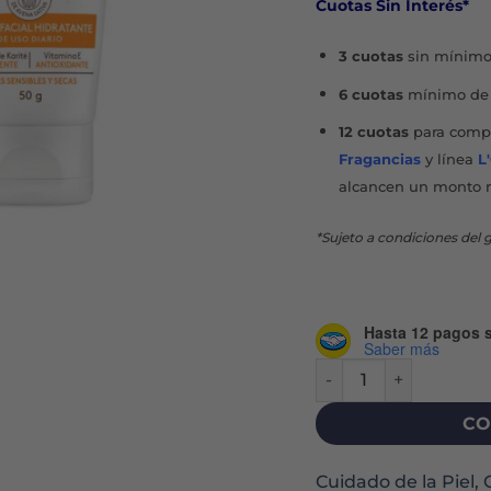
Cuotas Sin Interés*
$37.
3 cuotas
sin mínimo
6 cuotas
mínimo de 
12 cuotas
para compr
Fragancias
y línea
L
alcancen un monto 
*Sujeto a condiciones del g
Hasta 12 pagos s
Saber más
AVENO PIEL SECA Y S
CO
Cuidado de la Piel
,