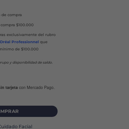
697.
$28.273.
 de compra
compra $100.000
as exclusivamente del rubro
'Oréal Professionnel
que
mínimo de $100.000
rupo y disponibilidad de saldo.
in tarjeta
con Mercado Pago.
ENSIBLE CREMA X 50 G cantidad
MPRAR
Cuidado Facial