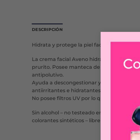
DESCRIPCIÓN
Hidrata y protege la piel facial. Emoliente 
La crema facial Aveno hidrata, nutre y suavi
prurito. Posee manteca de karité que oto
antipolutivo.
Ayuda a descongestionar y calmar la irrita
antiirritantes e hidratantes. Puede utiliz
No posee filtros UV por lo que puede ser ut
Sin alcohol – no testeado en animales – no 
colorantes sintéticos – libre de gluten – si