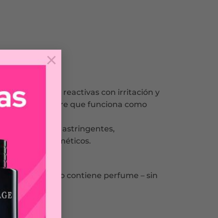
×
izada en pieles reactivas con irritación y
tiona y cobiopure que funciona como
osee propiedades astringentes,
tológicos o cosméticos.
ias sintéticas – no contiene perfume – sin
filtros UV.