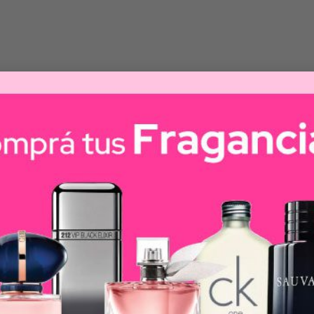
y antioxidante
za hasta las pieles más secas y sensibles. Puede ser util
rga propiedades emolientes, manzanilla que desconges
ción de la piel. Gracias a la alantoína de su fórmula, p
arse solo o en combinación con otros tratamientos derma
ilizada de día y de noche.
contiene parabenos – sin silicónas cíclicas – sin fraganc
n ftalatos – sin aceites minerales – No comedogénico – sin 