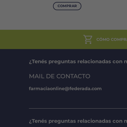
precio
l
actual
COMPRAR
es:
.
$27.476.
CÓMO COMPR
¿Tenés preguntas relacionadas con n
MAIL DE CONTACTO
farmaciaonline@federada.com
¿Tenés preguntas relacionadas con 