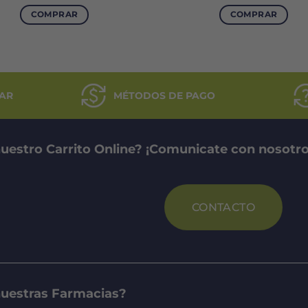
precio
precio
precio
prec
original
actual
original
actu
COMPRAR
COMPRAR
era:
es:
era:
es:
$41.238.
$24.743.
$7.148.
$5.36
AR
MÉTODOS DE PAGO
uestro Carrito Online? ¡Comunicate con nosotro
CONTACTO
nuestras Farmacias?