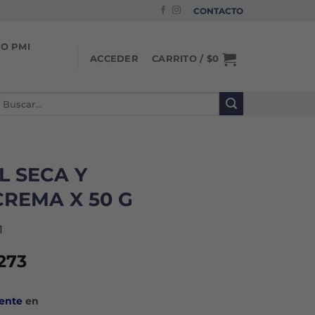
CONTACTO
IO PMI
CARRITO /
$
0
ACCEDER
uscar
or:
L SECA Y
CREMA X 50 G
1
El
273
io
precio
inal
actual
ente
en
es: