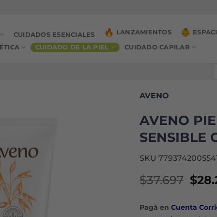
LANZAMIENTOS
ESPAC
CUIDADOS ESENCIALES
ÉTICA
CUIDADO DE LA PIEL
CUIDADO CAPILAR
B
p
AVENO
AVENO PIE
SENSIBLE 
SKU 779374200554
El
$
37.697
$
28.
prec
orig
Pagá en
Cuenta Corri
era: